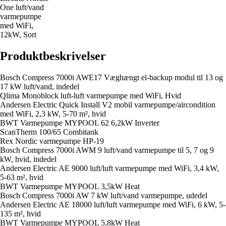
One luft/vand
varmepumpe
med WiFi,
12kW, Sort
Produktbeskrivelser
Bosch Compress 7000i AWE17 Væghængt el-backup modul til 13 og
17 kW luft/vand, indedel
Qlima Monoblock luft-luft varmepumpe med WiFi, Hvid
Andersen Electric Quick Install V2 mobil varmepumpe/aircondition
med WiFi, 2,3 kW, 5-70 m², hvid
BWT Varmepumpe MYPOOL 62 6,2kW Inverter
ScanTherm 100/65 Combitank
Rex Nordic varmepumpe HP-19
Bosch Compress 7000i AWM 9 luft/vand varmepumpe til 5, 7 og 9
kW, hvid, indedel
Andersen Electric AE 9000 luft/luft varmepumpe med WiFi, 3,4 kW,
5-63 m², hvid
BWT Varmepumpe MYPOOL 3,5kW Heat
Bosch Compress 7000i AW 7 kW luft/vand varmepumpe, udedel
Andersen Electric AE 18000 luft/luft varmepumpe med WiFi, 6 kW, 5-
135 m², hvid
BWT Varmepumpe MYPOOL 5,8kW Heat