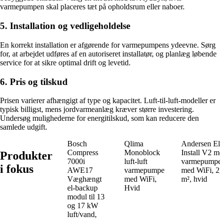
varmepumpen skal placeres tæt på opholdsrum eller naboer.
5. Installation og vedligeholdelse
En korrekt installation er afgørende for varmepumpens ydeevne. Sørg
for, at arbejdet udføres af en autoriseret installatør, og planlæg løbende
service for at sikre optimal drift og levetid.
6. Pris og tilskud
Prisen varierer afhængigt af type og kapacitet. Luft-til-luft-modeller er
typisk billigst, mens jordvarmeanlæg kræver større investering.
Undersøg mulighederne for energitilskud, som kan reducere den
samlede udgift.
Bosch
Qlima
Andersen El
Compress
Monoblock
Install V2 m
Produkter
7000i
luft-luft
varmepumpe/
i fokus
AWE17
varmepumpe
med WiFi, 2
Væghængt
med WiFi,
m², hvid
el-backup
Hvid
modul til 13
og 17 kW
luft/vand,