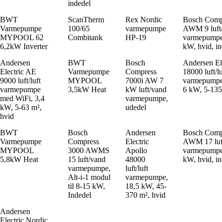
indedel
BWT
ScanTherm
Rex Nordic
Bosch Comp
Varmepumpe
100/65
varmepumpe
AWM 9 luft
MYPOOL 62
Combitank
HP-19
varmepumpe t
6,2kW Inverter
kW, hvid, i
Andersen
BWT
Bosch
Andersen El
Electric AE
Varmepumpe
Compress
18000 luft/lu
9000 luft/luft
MYPOOL
7000i AW 7
varmepumpe
varmepumpe
3,5kW Heat
kW luft/vand
6 kW, 5-135
med WiFi, 3,4
varmepumpe,
kW, 5-63 m²,
udedel
hvid
BWT
Bosch
Andersen
Bosch Comp
Varmepumpe
Compress
Electric
AWM 17 luf
MYPOOL
3000 AWMS
Apollo
varmepumpe 
5,8kW Heat
15 luft/vand
48000
kW, hvid, i
varmepumpe,
luft/luft
Alt-i-1 modul
varmepumpe,
til 8-15 kW,
18,5 kW, 45-
Indedel
370 m², hvid
Andersen
Electric Nordic