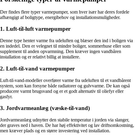
Der findes flere typer varmepumper, som hver især har deres fordele
afhængigt af boligtype, energibehov og installationsmuligheder.
1. Luft-til-luft varmepumper
Denne type henter varme fra udeluften og blæser den ind i boligen via
en indedel. Den er velegnet til mindre boliger, sommerhuse eller som
supplement til anden opvarmning. Den kræver ingen vandbåren
installation og er relativt billig at installere.
2. Luft-til-vand varmepumper
Luft-til-vand-modeller overfører varme fra udeluften til et vandbårent
system, som kan forsyne både radiatorer og gulvvarme. De kan også
producere varmt brugsvand og er et godt alternativ til oliefyr eller
gasfyr.
3. Jordvarmeanlæg (væske-til-vand)
Jordvarmeanlæg udnytter den stabile temperatur i jorden via slanger,
der graves ned i haven. De har høj effektivitet og lav driftsomkostning,
men kræver plads og en større investering ved installation.