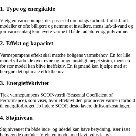
1. Type og energikilde
Vælg en varmepumpe, der passer til din boligs forhold. Luft-til-luft-
modeller er ofte billigere og nemme at installere, mens luft-til-vand og
jordvarmeanlæg kan levere varme til både radiatorer og gulvvarme.
2. Effekt og kapacitet
Varmepumpens effekt skal matche boligens varmebehov. En for lille
model vil arbejde over evne og bruge unødigt meget strøm, mens en
for stor model kan blive ineffektiv. En fagmand kan hjælpe med at
beregne det optimale effektbehov.
3. Energieffektivitet
Tjek varmepumpens SCOP-værdi (Seasonal Coefficient of
Performance), som viser, hvor effektivt den producerer varme i forhold
til energiforbruget. Jo højere SCOP, desto lavere driftsomkostninger.
4. Støjniveau
Støjniveauet fra både inde- og udedel kan have betydning, især i tæt
bebyggede områder. Vælg en model med lavt lydtryk, hvis