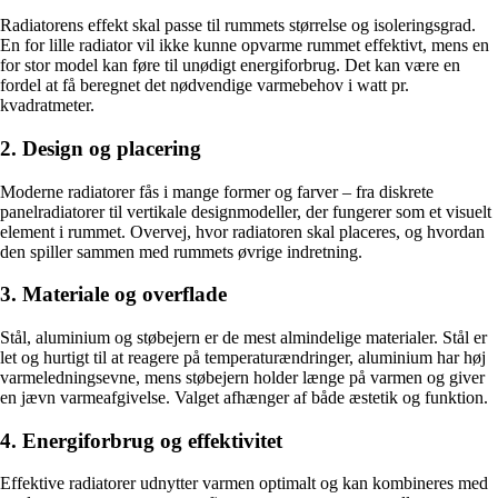
Radiatorens effekt skal passe til rummets størrelse og isoleringsgrad.
En for lille radiator vil ikke kunne opvarme rummet effektivt, mens en
for stor model kan føre til unødigt energiforbrug. Det kan være en
fordel at få beregnet det nødvendige varmebehov i watt pr.
kvadratmeter.
2. Design og placering
Moderne radiatorer fås i mange former og farver – fra diskrete
panelradiatorer til vertikale designmodeller, der fungerer som et visuelt
element i rummet. Overvej, hvor radiatoren skal placeres, og hvordan
den spiller sammen med rummets øvrige indretning.
3. Materiale og overflade
Stål, aluminium og støbejern er de mest almindelige materialer. Stål er
let og hurtigt til at reagere på temperaturændringer, aluminium har høj
varmeledningsevne, mens støbejern holder længe på varmen og giver
en jævn varmeafgivelse. Valget afhænger af både æstetik og funktion.
4. Energiforbrug og effektivitet
Effektive radiatorer udnytter varmen optimalt og kan kombineres med