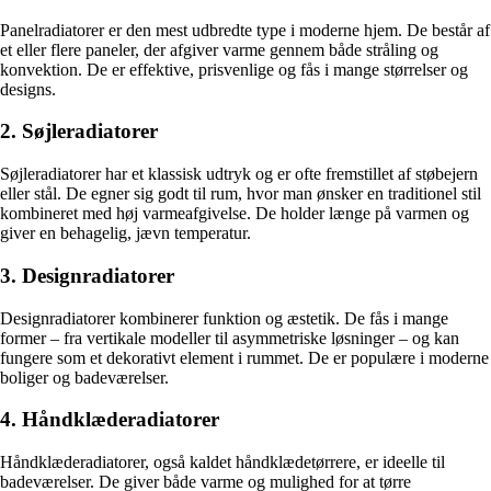
Panelradiatorer er den mest udbredte type i moderne hjem. De består af
et eller flere paneler, der afgiver varme gennem både stråling og
konvektion. De er effektive, prisvenlige og fås i mange størrelser og
designs.
2. Søjleradiatorer
Søjleradiatorer har et klassisk udtryk og er ofte fremstillet af støbejern
eller stål. De egner sig godt til rum, hvor man ønsker en traditionel stil
kombineret med høj varmeafgivelse. De holder længe på varmen og
giver en behagelig, jævn temperatur.
3. Designradiatorer
Designradiatorer kombinerer funktion og æstetik. De fås i mange
former – fra vertikale modeller til asymmetriske løsninger – og kan
fungere som et dekorativt element i rummet. De er populære i moderne
boliger og badeværelser.
4. Håndklæderadiatorer
Håndklæderadiatorer, også kaldet håndklædetørrere, er ideelle til
badeværelser. De giver både varme og mulighed for at tørre