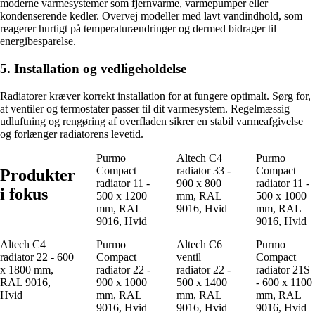
moderne varmesystemer som fjernvarme, varmepumper eller
kondenserende kedler. Overvej modeller med lavt vandindhold, som
reagerer hurtigt på temperaturændringer og dermed bidrager til
energibesparelse.
5. Installation og vedligeholdelse
Radiatorer kræver korrekt installation for at fungere optimalt. Sørg for,
at ventiler og termostater passer til dit varmesystem. Regelmæssig
udluftning og rengøring af overfladen sikrer en stabil varmeafgivelse
og forlænger radiatorens levetid.
Purmo
Altech C4
Purmo
Compact
radiator 33 -
Compact
Produkter
radiator 11 -
900 x 800
radiator 11 -
i fokus
500 x 1200
mm, RAL
500 x 1000
mm, RAL
9016, Hvid
mm, RAL
9016, Hvid
9016, Hvid
Altech C4
Purmo
Altech C6
Purmo
radiator 22 - 600
Compact
ventil
Compact
x 1800 mm,
radiator 22 -
radiator 22 -
radiator 21S
RAL 9016,
900 x 1000
500 x 1400
- 600 x 1100
Hvid
mm, RAL
mm, RAL
mm, RAL
9016, Hvid
9016, Hvid
9016, Hvid