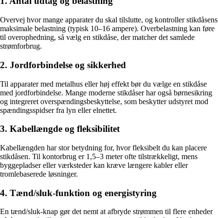
1. Antal udtag og belastning
Overvej hvor mange apparater du skal tilslutte, og kontroller stikdåsens
maksimale belastning (typisk 10–16 ampere). Overbelastning kan føre
til overophedning, så vælg en stikdåse, der matcher det samlede
strømforbrug.
2. Jordforbindelse og sikkerhed
Til apparater med metalhus eller høj effekt bør du vælge en stikdåse
med jordforbindelse. Mange moderne stikdåser har også børnesikring
og integreret overspændingsbeskyttelse, som beskytter udstyret mod
spændingsspidser fra lyn eller elnettet.
3. Kabellængde og fleksibilitet
Kabellængden har stor betydning for, hvor fleksibelt du kan placere
stikdåsen. Til kontorbrug er 1,5–3 meter ofte tilstrækkeligt, mens
byggepladser eller værksteder kan kræve længere kabler eller
tromlebaserede løsninger.
4. Tænd/sluk-funktion og energistyring
En tænd/sluk-knap gør det nemt at afbryde strømmen til flere enheder