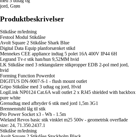
med 3 udtag og
jord, Grøn
Produktbeskrivelser
Stikdåse m/ledning
Festool Modul Stikdåse
Avolt Square 2 Stikdåse Shark Blue
Digital Data Equip planforsænket stikd
Mennekes CEE appliance indtag 5 polet 16A 400V IP44 6H
Legrand Tv-r stik han/hun 9,52MM hvid
LK Stikdåse med 3 rektangulære stikpropper EDB 2-pol med jord,
hvid
Forming Function Powerdot
DIGITUS DN-9007-S-1 - flush mount outlet
Gripo Stikdåse med 3 udtag og jord, Hvid
LogiLink NP0124 Cat.6A wall outlet 2 x RJ45 shielded with backbox
pure white
Grenudtag med afbryder 6 stik med jord 1,5m 3G1
Brennenstuhl låg til stik
Pro Power Socket x3 - Wh - 1.5m
Wieland Revos basic stik vinklet m25 500v - geometrisk overflade
size: 24, 71.350.2437.1
Stikdåse m/ledning
Avolt Square 2 Stikdåse Stockholm Black