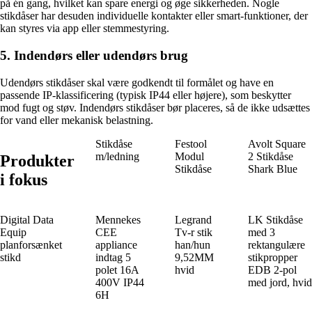
på én gang, hvilket kan spare energi og øge sikkerheden. Nogle
stikdåser har desuden individuelle kontakter eller smart-funktioner, der
kan styres via app eller stemmestyring.
5. Indendørs eller udendørs brug
Udendørs stikdåser skal være godkendt til formålet og have en
passende IP-klassificering (typisk IP44 eller højere), som beskytter
mod fugt og støv. Indendørs stikdåser bør placeres, så de ikke udsættes
for vand eller mekanisk belastning.
Stikdåse
Festool
Avolt Square
m/ledning
Modul
2 Stikdåse
Produkter
Stikdåse
Shark Blue
i fokus
Digital Data
Mennekes
Legrand
LK Stikdåse
Equip
CEE
Tv-r stik
med 3
planforsænket
appliance
han/hun
rektangulære
stikd
indtag 5
9,52MM
stikpropper
polet 16A
hvid
EDB 2-pol
400V IP44
med jord, hvid
6H