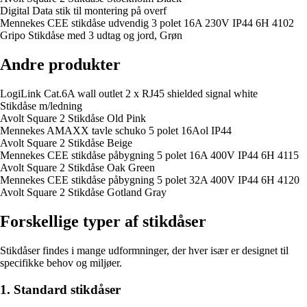
Digital Data stik til montering på overf
Mennekes CEE stikdåse udvendig 3 polet 16A 230V IP44 6H 4102
Gripo Stikdåse med 3 udtag og jord, Grøn
Andre produkter
LogiLink Cat.6A wall outlet 2 x RJ45 shielded signal white
Stikdåse m/ledning
Avolt Square 2 Stikdåse Old Pink
Mennekes AMAXX tavle schuko 5 polet 16Aol IP44
Avolt Square 2 Stikdåse Beige
Mennekes CEE stikdåse påbygning 5 polet 16A 400V IP44 6H 4115
Avolt Square 2 Stikdåse Oak Green
Mennekes CEE stikdåse påbygning 5 polet 32A 400V IP44 6H 4120
Avolt Square 2 Stikdåse Gotland Gray
Forskellige typer af stikdåser
Stikdåser findes i mange udformninger, der hver især er designet til
specifikke behov og miljøer.
1. Standard stikdåser