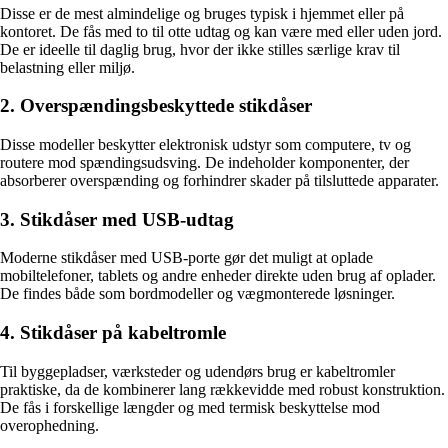
Disse er de mest almindelige og bruges typisk i hjemmet eller på
kontoret. De fås med to til otte udtag og kan være med eller uden jord.
De er ideelle til daglig brug, hvor der ikke stilles særlige krav til
belastning eller miljø.
2. Overspændingsbeskyttede stikdåser
Disse modeller beskytter elektronisk udstyr som computere, tv og
routere mod spændingsudsving. De indeholder komponenter, der
absorberer overspænding og forhindrer skader på tilsluttede apparater.
3. Stikdåser med USB-udtag
Moderne stikdåser med USB-porte gør det muligt at oplade
mobiltelefoner, tablets og andre enheder direkte uden brug af oplader.
De findes både som bordmodeller og vægmonterede løsninger.
4. Stikdåser på kabeltromle
Til byggepladser, værksteder og udendørs brug er kabeltromler
praktiske, da de kombinerer lang rækkevidde med robust konstruktion.
De fås i forskellige længder og med termisk beskyttelse mod
overophedning.