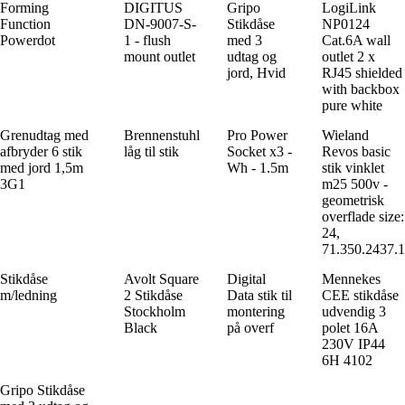
Forming
DIGITUS
Gripo
LogiLink
Function
DN-9007-S-
Stikdåse
NP0124
Powerdot
1 - flush
med 3
Cat.6A wall
mount outlet
udtag og
outlet 2 x
jord, Hvid
RJ45 shielded
with backbox
pure white
Grenudtag med
Brennenstuhl
Pro Power
Wieland
afbryder 6 stik
låg til stik
Socket x3 -
Revos basic
med jord 1,5m
Wh - 1.5m
stik vinklet
3G1
m25 500v -
geometrisk
overflade size:
24,
71.350.2437.1
Stikdåse
Avolt Square
Digital
Mennekes
m/ledning
2 Stikdåse
Data stik til
CEE stikdåse
Stockholm
montering
udvendig 3
Black
på overf
polet 16A
230V IP44
6H 4102
Gripo Stikdåse