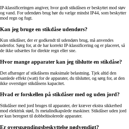
IP-klassificeringen angiver, hvor godt stikdåsen er beskyttet mod støv
og vand. For udendørs brug bør du vælge mindst IP44, som beskytter
mod regn og fugt.
Kan jeg bruge en stikdåse udendørs?
Kun stikdåser, der er godkendt til udendørs brug, må anvendes
udenfor. Sørg for, at de har korrekt IP-klassificering og er placeret, så
de ikke udsættes for direkte regn eller sne.
Hvor mange apparater kan jeg tilslutte en stikdåse?
Det afhænger af stikdåsens maksimale belastning. Tjek altid den
samlede effekt (watt) for de apparater, du tilslutter, og sørg for, at den
ikke overstiger stikdåsens kapacitet.
Hvad er forskellen på stikdåser med og uden jord?
Stikdåser med jord bruges til apparater, der kræver ekstra sikkerhed
mod elektrisk stød, fx metalindkapslede maskiner. Stikdåser uden jord
er kun beregnet til dobbeltisolerede apparater.
Er overspændingsbeskyttelse nødvendigt?