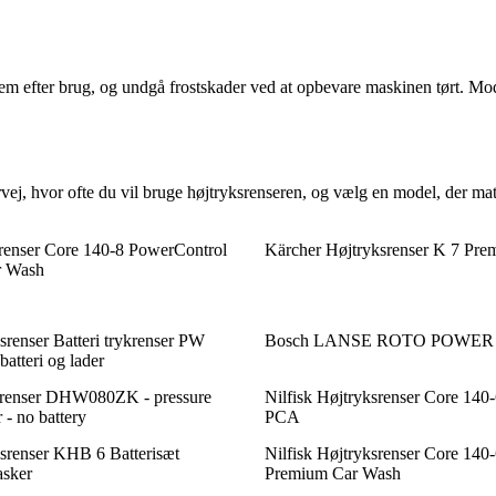
em efter brug, og undgå frostskader ved at opbevare maskinen tørt. M
ej, hvor ofte du vil bruge højtryksrenseren, og vælg en model, der mat
srenser Core 140-8 PowerControl
Kärcher Højtryksrenser K 7 Pr
r Wash
enser Batteri trykrenser PW
Bosch LANSE ROTO POWER 
batteri og lader
srenser DHW080ZK - pressure
Nilfisk Højtryksrenser Core 140
 - no battery
PCA
srenser KHB 6 Batterisæt
Nilfisk Højtryksrenser Core 140
asker
Premium Car Wash