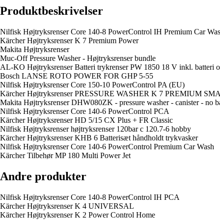
Produktbeskrivelser
Nilfisk Højtryksrenser Core 140-8 PowerControl IH Premium Car Wa
Kärcher Højtryksrenser K 7 Premium Power
Makita Højtryksrenser
Muc-Off Pressure Washer - Højtryksrenser bundle
AL-KO Højtryksrenser Batteri trykrenser PW 1850 18 V inkl. batteri o
Bosch LANSE ROTO POWER FOR GHP 5-55
Nilfisk Højtryksrenser Core 150-10 PowerControl PA (EU)
Kärcher Højtryksrenser PRESSURE WASHER K 7 PREMIUM 
Makita Højtryksrenser DHW080ZK - pressure washer - canister - no ba
Nilfisk Højtryksrenser Core 140-6 PowerControl PCA
Kärcher Højtryksrenser HD 5/15 CX Plus + FR Classic
Nilfisk Højtryksrenser højtryksrenser 120bar c 120.7-6 hobby
Kärcher Højtryksrenser KHB 6 Batterisæt håndholdt trykvasker
Nilfisk Højtryksrenser Core 140-6 PowerControl Premium Car Wash
Kärcher Tilbehør MP 180 Multi Power Jet
Andre produkter
Nilfisk Højtryksrenser Core 140-8 PowerControl IH PCA
Kärcher Højtryksrenser K 4 UNIVERSAL
Kärcher Højtryksrenser K 2 Power Control Home