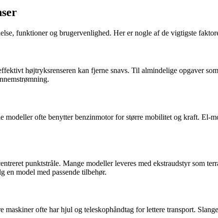
nser
delse, funktioner og brugervenlighed. Her er nogle af de vigtigste faktor
 effektivt højtryksrenseren kan fjerne snavs. Til almindelige opgaver so
ennemstrømning.
lle modeller ofte benytter benzinmotor for større mobilitet og kraft. El
koncentreret punktstråle. Mange modeller leveres med ekstraudstyr som te
lg en model med passende tilbehør.
e maskiner ofte har hjul og teleskophåndtag for lettere transport. Slan