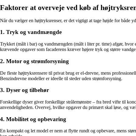
Faktorer at overveje ved køb af højtryksre
Når du vælger en højtryksrenser, er det vigtigt at tage højde for både y
1. Tryk og vandmængde
Trykket (målt i bar) og vandmængden (målt i liter pr. time) afgør, hvor
krævende opgaver som facaderens kræver højere tryk og større vandg
2. Motor og strømforsyning
De fleste højtryksrensere til privat brug er el-drevne, mens professione
Benzindrevne modeller er ideelle til steder uden strømforsyning.
3. Dyser og tilbehør
Forskellige dyser giver forskellige strålemønstre – fra bred vifte til 
anvendeligheden. Overvej, hvilke opgaver du primært skal løse, og væ
4. Mobilitet og opbevaring
En kompakt og let model er nem at flytte rundt og opbevare, mens størr