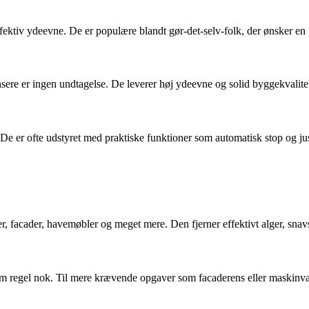
ektiv ydeevne. De er populære blandt gør-det-selv-folk, der ønsker en 
rensere er ingen undtagelse. De leverer høj ydeevne og solid byggekvalit
 De er ofte udstyret med praktiske funktioner som automatisk stop og ju
ykler, facader, havemøbler og meget mere. Den fjerner effektivt alger, sna
om regel nok. Til mere krævende opgaver som facaderens eller maskinv