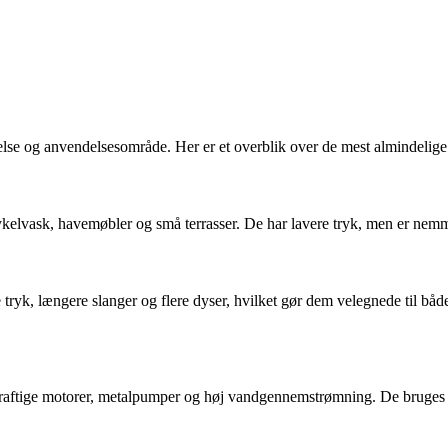
rrelse og anvendelsesområde. Her er et overblik over de mest almindelige
 cykelvask, havemøbler og små terrasser. De har lavere tryk, men er ne
ryk, længere slanger og flere dyser, hvilket gør dem velegnede til båd
ar kraftige motorer, metalpumper og høj vandgennemstrømning. De bruge