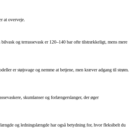
er at overveje.
m bilvask og terrassevask er 120–140 bar ofte tilstrækkeligt, mens mere
-modeller er støjsvage og nemme at betjene, men kræver adgang til strøm.
rrassevaskere, skumlanser og forlængerslanger, der øger
gelængde og ledningslængde har også betydning for, hvor fleksibelt du