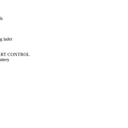
sh
g lader
SMART CONTROL
ttery