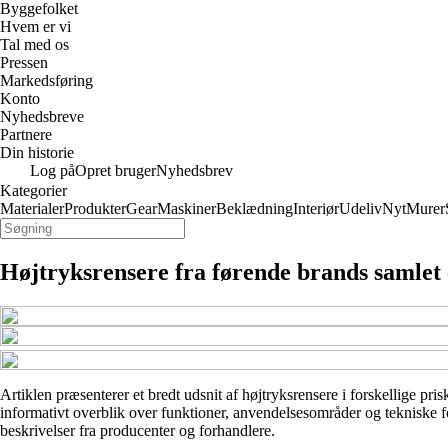
Byggefolket
Hvem er vi
Tal med os
Pressen
Markedsføring
Konto
Nyhedsbreve
Partnere
Din historie
Log på
Opret bruger
Nyhedsbrev
Kategorier
Materialer
Produkter
Gear
Maskiner
Beklædning
Interiør
Udeliv
Nyt
Murer
Højtryksrensere fra førende brands samlet 
Artiklen præsenterer et bredt udsnit af højtryksrensere i forskellige pri
informativt overblik over funktioner, anvendelsesområder og tekniske fo
beskrivelser fra producenter og forhandlere.