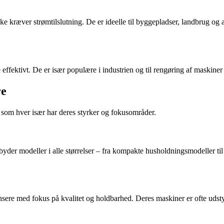
e kræver strømtilslutning. De er ideelle til byggepladser, landbrug og a
effektivt. De er især populære i industrien og til rengøring af maskiner
re
 som hver især har deres styrker og fokusområder.
lbyder modeller i alle størrelser – fra kompakte husholdningsmodeller ti
srensere med fokus på kvalitet og holdbarhed. Deres maskiner er ofte ud