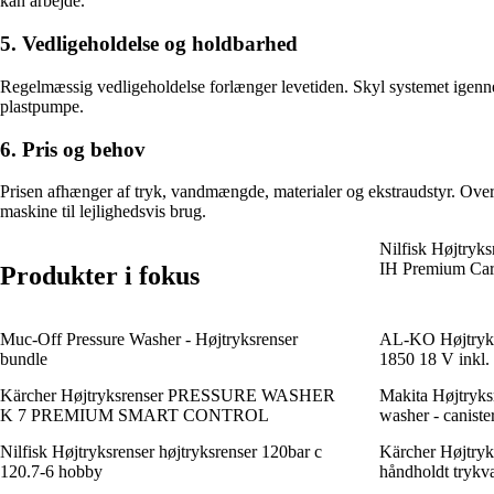
kan arbejde.
5. Vedligeholdelse og holdbarhed
Regelmæssig vedligeholdelse forlænger levetiden. Skyl systemet igenn
plastpumpe.
6. Pris og behov
Prisen afhænger af tryk, vandmængde, materialer og ekstraudstyr. Overv
maskine til lejlighedsvis brug.
Nilfisk Højtryk
IH Premium Ca
Produkter i fokus
Muc-Off Pressure Washer - Højtryksrenser
AL-KO Højtryksr
bundle
1850 18 V inkl. 
Kärcher Højtryksrenser PRESSURE WASHER
Makita Højtryk
K 7 PREMIUM SMART CONTROL
washer - canister
Nilfisk Højtryksrenser højtryksrenser 120bar c
Kärcher Højtryk
120.7-6 hobby
håndholdt trykv