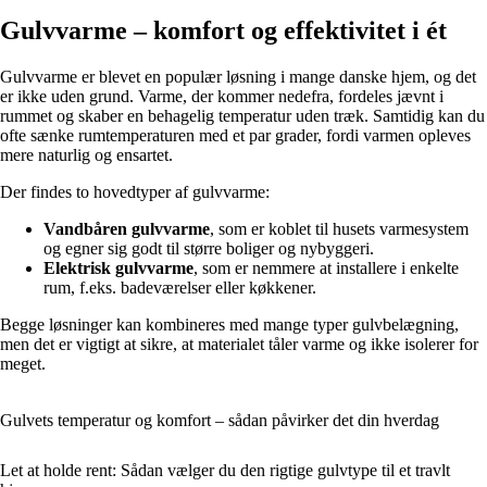
Gulvvarme – komfort og effektivitet i ét
Gulvvarme er blevet en populær løsning i mange danske hjem, og det
er ikke uden grund. Varme, der kommer nedefra, fordeles jævnt i
rummet og skaber en behagelig temperatur uden træk. Samtidig kan du
ofte sænke rumtemperaturen med et par grader, fordi varmen opleves
mere naturlig og ensartet.
Der findes to hovedtyper af gulvvarme:
Vandbåren gulvvarme
, som er koblet til husets varmesystem
og egner sig godt til større boliger og nybyggeri.
Elektrisk gulvvarme
, som er nemmere at installere i enkelte
rum, f.eks. badeværelser eller køkkener.
Begge løsninger kan kombineres med mange typer gulvbelægning,
men det er vigtigt at sikre, at materialet tåler varme og ikke isolerer for
meget.
Gulvets temperatur og komfort – sådan påvirker det din hverdag
Let at holde rent: Sådan vælger du den rigtige gulvtype til et travlt