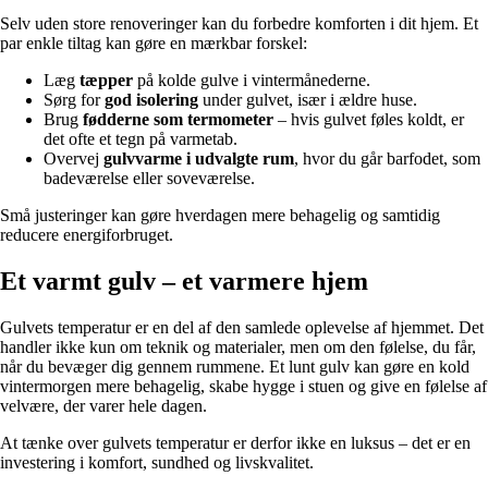
Selv uden store renoveringer kan du forbedre komforten i dit hjem. Et
par enkle tiltag kan gøre en mærkbar forskel:
Læg
tæpper
på kolde gulve i vintermånederne.
Sørg for
god isolering
under gulvet, især i ældre huse.
Brug
fødderne som termometer
– hvis gulvet føles koldt, er
det ofte et tegn på varmetab.
Overvej
gulvvarme i udvalgte rum
, hvor du går barfodet, som
badeværelse eller soveværelse.
Små justeringer kan gøre hverdagen mere behagelig og samtidig
reducere energiforbruget.
Et varmt gulv – et varmere hjem
Gulvets temperatur er en del af den samlede oplevelse af hjemmet. Det
handler ikke kun om teknik og materialer, men om den følelse, du får,
når du bevæger dig gennem rummene. Et lunt gulv kan gøre en kold
vintermorgen mere behagelig, skabe hygge i stuen og give en følelse af
velvære, der varer hele dagen.
At tænke over gulvets temperatur er derfor ikke en luksus – det er en
investering i komfort, sundhed og livskvalitet.