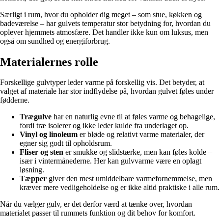
Særligt i rum, hvor du opholder dig meget – som stue, køkken og
badeværelse – har gulvets temperatur stor betydning for, hvordan du
oplever hjemmets atmosfære. Det handler ikke kun om luksus, men
også om sundhed og energiforbrug.
Materialernes rolle
Forskellige gulvtyper leder varme på forskellig vis. Det betyder, at
valget af materiale har stor indflydelse på, hvordan gulvet føles under
fødderne.
Trægulve
har en naturlig evne til at føles varme og behagelige,
fordi træ isolerer og ikke leder kulde fra underlaget op.
Vinyl og linoleum
er bløde og relativt varme materialer, der
egner sig godt til opholdsrum.
Fliser og sten
er smukke og slidstærke, men kan føles kolde –
især i vintermånederne. Her kan gulvvarme være en oplagt
løsning.
Tæpper
giver den mest umiddelbare varmefornemmelse, men
kræver mere vedligeholdelse og er ikke altid praktiske i alle rum.
Når du vælger gulv, er det derfor værd at tænke over, hvordan
materialet passer til rummets funktion og dit behov for komfort.