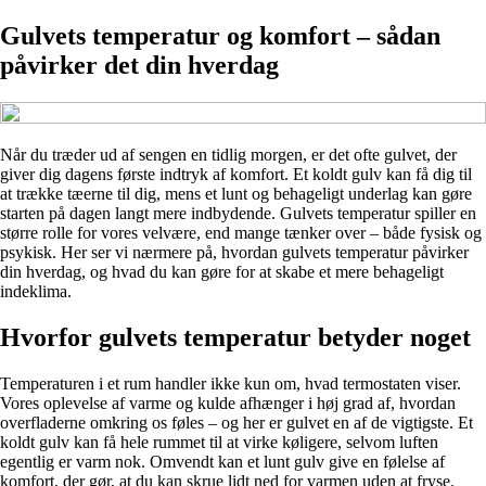
Gulvets temperatur og komfort – sådan
påvirker det din hverdag
Når du træder ud af sengen en tidlig morgen, er det ofte gulvet, der
giver dig dagens første indtryk af komfort. Et koldt gulv kan få dig til
at trække tæerne til dig, mens et lunt og behageligt underlag kan gøre
starten på dagen langt mere indbydende. Gulvets temperatur spiller en
større rolle for vores velvære, end mange tænker over – både fysisk og
psykisk. Her ser vi nærmere på, hvordan gulvets temperatur påvirker
din hverdag, og hvad du kan gøre for at skabe et mere behageligt
indeklima.
Hvorfor gulvets temperatur betyder noget
Temperaturen i et rum handler ikke kun om, hvad termostaten viser.
Vores oplevelse af varme og kulde afhænger i høj grad af, hvordan
overfladerne omkring os føles – og her er gulvet en af de vigtigste. Et
koldt gulv kan få hele rummet til at virke køligere, selvom luften
egentlig er varm nok. Omvendt kan et lunt gulv give en følelse af
komfort, der gør, at du kan skrue lidt ned for varmen uden at fryse.