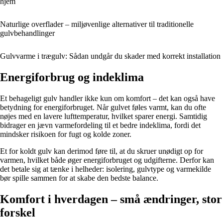
hjem
Naturlige overflader – miljøvenlige alternativer til traditionelle
gulvbehandlinger
Gulvvarme i trægulv: Sådan undgår du skader med korrekt installation
Energiforbrug og indeklima
Et behageligt gulv handler ikke kun om komfort – det kan også have
betydning for energiforbruget. Når gulvet føles varmt, kan du ofte
nøjes med en lavere lufttemperatur, hvilket sparer energi. Samtidig
bidrager en jævn varmefordeling til et bedre indeklima, fordi det
mindsker risikoen for fugt og kolde zoner.
Et for koldt gulv kan derimod føre til, at du skruer unødigt op for
varmen, hvilket både øger energiforbruget og udgifterne. Derfor kan
det betale sig at tænke i helheder: isolering, gulvtype og varmekilde
bør spille sammen for at skabe den bedste balance.
Komfort i hverdagen – små ændringer, stor
forskel