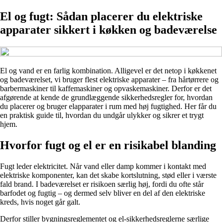
El og fugt: Sådan placerer du elektriske
apparater sikkert i køkken og badeværelse
El og vand er en farlig kombination. Alligevel er det netop i køkkenet
og badeværelset, vi bruger flest elektriske apparater – fra hårtørrere og
barbermaskiner til kaffemaskiner og opvaskemaskiner. Derfor er det
afgørende at kende de grundlæggende sikkerhedsregler for, hvordan
du placerer og bruger elapparater i rum med høj fugtighed. Her får du
en praktisk guide til, hvordan du undgår ulykker og sikrer et trygt
hjem.
Hvorfor fugt og el er en risikabel blanding
Fugt leder elektricitet. Når vand eller damp kommer i kontakt med
elektriske komponenter, kan det skabe kortslutning, stød eller i værste
fald brand. I badeværelset er risikoen særlig høj, fordi du ofte står
barfodet og fugtig – og dermed selv bliver en del af den elektriske
kreds, hvis noget går galt.
Derfor stiller bygningsreglementet og el-sikkerhedsreglerne særlige