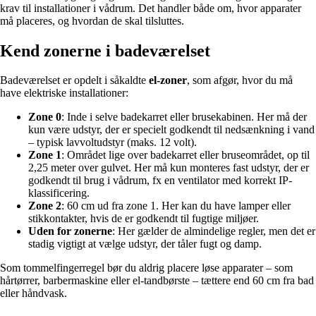
krav til installationer i vådrum. Det handler både om, hvor apparater
må placeres, og hvordan de skal tilsluttes.
Kend zonerne i badeværelset
Badeværelset er opdelt i såkaldte
el-zoner
, som afgør, hvor du må
have elektriske installationer:
Zone 0
: Inde i selve badekarret eller brusekabinen. Her må der
kun være udstyr, der er specielt godkendt til nedsænkning i vand
– typisk lavvoltudstyr (maks. 12 volt).
Zone 1
: Området lige over badekarret eller bruseområdet, op til
2,25 meter over gulvet. Her må kun monteres fast udstyr, der er
godkendt til brug i vådrum, fx en ventilator med korrekt IP-
klassificering.
Zone 2
: 60 cm ud fra zone 1. Her kan du have lamper eller
stikkontakter, hvis de er godkendt til fugtige miljøer.
Uden for zonerne
: Her gælder de almindelige regler, men det er
stadig vigtigt at vælge udstyr, der tåler fugt og damp.
Som tommelfingerregel bør du aldrig placere løse apparater – som
hårtørrer, barbermaskine eller el-tandbørste – tættere end 60 cm fra bad
eller håndvask.