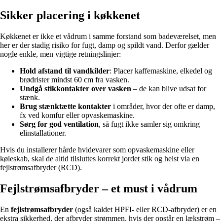
Sikker placering i køkkenet
Køkkenet er ikke et vådrum i samme forstand som badeværelset, men
her er der stadig risiko for fugt, damp og spildt vand. Derfor gælder
nogle enkle, men vigtige retningslinjer:
Hold afstand til vandkilder
: Placer kaffemaskine, elkedel og
brødrister mindst 60 cm fra vasken.
Undgå stikkontakter over vasken
– de kan blive udsat for
stænk.
Brug stænktætte kontakter
i områder, hvor der ofte er damp,
fx ved komfur eller opvaskemaskine.
Sørg for god ventilation
, så fugt ikke samler sig omkring
elinstallationer.
Hvis du installerer hårde hvidevarer som opvaskemaskine eller
køleskab, skal de altid tilsluttes korrekt jordet stik og helst via en
fejlstrømsafbryder (RCD).
Fejlstrømsafbryder – et must i vådrum
En
fejlstrømsafbryder
(også kaldet HPFI- eller RCD-afbryder) er en
ekstra sikkerhed, der afbryder strømmen, hvis der opstår en lækstrøm –