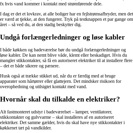
fx hvis vand kommer i kontakt med strømførende dele.
I dag er det et lovkrav, at alle boliger har en fejlstrømsafbryder, men det
er værd at tjekke, at den fungerer. Tryk på testknappen et par gange om
året – så ved du, at den stadig beskytter dig.
Undgå forlængerledninger og løse kabler
I både køkken og badeværelse bør du undgå forlængerledninger og
løse kabler. De kan nemt blive våde, klemt eller beskadiget. Hvis du
mangler stikkontakter, så få en autoriseret elektriker til at installere flere
– det er både sikrere og pænere.
Husk også at trække stikket ud, når du er færdig med at bruge
apparater som hårtørrer eller glattejern. Det mindsker risikoen for
overophedning og utilsigtet kontakt med vand.
Hvornår skal du tilkalde en elektriker?
Alt fastmonteret udstyr i badeværelset – lamper, ventilatorer,
stikkontakter og gulvvarme – skal installeres af en autoriseret
elektriker. Det samme gælder, hvis du skal have nye stikkontakter i
køkkenet tæt på vandkilder.