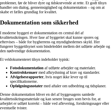
problemer, før de bliver dyre og tidskrævende at rette. Et godt tilsyn
handler om dialog, gennemsigtighed og dokumentation – og om at
skabe et fælles grundlag for kvalitet.
Dokumentation som sikkerhed
I moderne byggeri er dokumentation en central del af
kvalitetssikringen. Hver fase af byggeriet skal kunne spores og
eftervises – både for bygherrens og myndighedernes skyld. Her
fungerer byggetilsynet som bindeleddet mellem det udførte arbejde og
den nødvendige dokumentation.
Et veldokumenteret tilsyn indeholder typisk:
Fotodokumentation
af udførte arbejder og materialer.
Kontrolskemaer
med afkrydsning af krav og standarder.
Afvigelsesrapporter
, hvis noget ikke lever op til
specifikationerne.
Opfølgningsnotater
med aftaler om udbedring og tidsplaner.
Denne dokumentation bliver en del af byggesagens samlede
kvalitetssikringsmateriale og kan senere bruges som bevis for, at
arbejdet er udført korrekt – både ved aflevering, forsikringssager eller
eventuelle tvister.