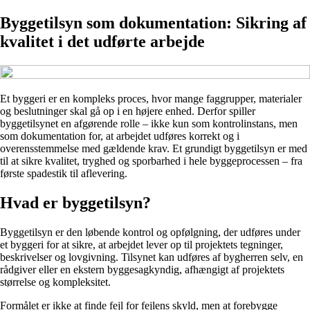
Byggetilsyn som dokumentation: Sikring af
kvalitet i det udførte arbejde
Et byggeri er en kompleks proces, hvor mange faggrupper, materialer
og beslutninger skal gå op i en højere enhed. Derfor spiller
byggetilsynet en afgørende rolle – ikke kun som kontrolinstans, men
som dokumentation for, at arbejdet udføres korrekt og i
overensstemmelse med gældende krav. Et grundigt byggetilsyn er med
til at sikre kvalitet, tryghed og sporbarhed i hele byggeprocessen – fra
første spadestik til aflevering.
Hvad er byggetilsyn?
Byggetilsyn er den løbende kontrol og opfølgning, der udføres under
et byggeri for at sikre, at arbejdet lever op til projektets tegninger,
beskrivelser og lovgivning. Tilsynet kan udføres af bygherren selv, en
rådgiver eller en ekstern byggesagkyndig, afhængigt af projektets
størrelse og kompleksitet.
Formålet er ikke at finde fejl for fejlens skyld, men at forebygge