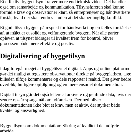
Et effektivt byggetilsyn kræver mere end teknisk viden. Det handler
også om samarbejde og kommunikation. Tilsynsføreren skal kunne
formidle krav og observationer klart, så entreprenører og håndværkere
forstår, hvad der skal ændres – uden at det skaber unødig konflikt.
Et godt tilsyn bygger på respekt for håndværket og en fælles forståelse
af, at målet er et solidt og velfungerende byggeri. Når alle parter
oplever, at tilsynet bidrager til kvalitet frem for kontrol, bliver
processen både mere effektiv og positiv.
Digitalisering af byggetilsyn
I dag foregår meget af byggetilsynet digitalt. Apps og online platforme
gør det muligt at registrere observationer direkte på byggepladsen, tage
billeder, tilføje kommentarer og dele rapporter i realtid. Det giver bedre
overblik, hurtigere opfølgning og en mere ensartet dokumentation.
Digitalt tilsyn gør det også lettere at arkivere og genfinde data, hvis der
senere opstår spørgsmål om udførelsen. Dermed bliver
dokumentationen ikke blot et krav, men et aktiv, der styrker både
kvalitet og ansvarlighed.
Byggetilsyn som dokumentation: Sikring af kvalitet i det udførte
arbejde