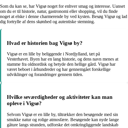
Som du kan se, har Vigsø noget for enhver smag og interesse. Uanset
om du er til historie, natur, gastronomi eller shopping, vil du finde
noget at elske i denne charmerende by ved kysten. Besøg Vigsø og lad
dig fortrylle af dens skønhed og autentiske stemning.
Hvad er historien bag Vigsø by?
Vigsø er en lille by beliggende i Nordjylland, tæt på
Vesterhavet. Byen har en lang historie, og dens navn menes at
stamme fra oldnordisk og betyde den hellige gård. Vigsø har
været beboet i århundreder og har gennemgået forskellige
udviklinger og forandringer gennem tiden.
Hvilke seværdigheder og aktiviteter kan man
opleve i Vigsø?
Selvom Vigsø er en lille by, tiltrækker den besøgende med sin
smukke natur og rolige atmosfære. Besøgende kan nyde lange
gåture langs stranden, udforske det omkringliggende landskab