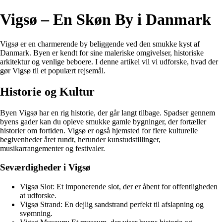
Vigsø – En Skøn By i Danmark
Vigsø er en charmerende by beliggende ved den smukke kyst af
Danmark. Byen er kendt for sine maleriske omgivelser, historiske
arkitektur og venlige beboere. I denne artikel vil vi udforske, hvad der
gør Vigsø til et populært rejsemål.
Historie og Kultur
Byen Vigsø har en rig historie, der går langt tilbage. Spadser gennem
byens gader kan du opleve smukke gamle bygninger, der fortæller
historier om fortiden. Vigsø er også hjemsted for flere kulturelle
begivenheder året rundt, herunder kunstudstillinger,
musikarrangementer og festivaler.
Seværdigheder i Vigsø
Vigsø Slot: Et imponerende slot, der er åbent for offentligheden
at udforske.
Vigsø Strand: En dejlig sandstrand perfekt til afslapning og
svømning.