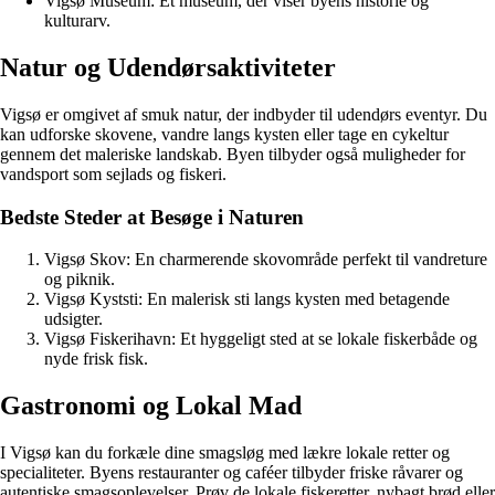
Vigsø Museum: Et museum, der viser byens historie og
kulturarv.
Natur og Udendørsaktiviteter
Vigsø er omgivet af smuk natur, der indbyder til udendørs eventyr. Du
kan udforske skovene, vandre langs kysten eller tage en cykeltur
gennem det maleriske landskab. Byen tilbyder også muligheder for
vandsport som sejlads og fiskeri.
Bedste Steder at Besøge i Naturen
Vigsø Skov: En charmerende skovområde perfekt til vandreture
og piknik.
Vigsø Kyststi: En malerisk sti langs kysten med betagende
udsigter.
Vigsø Fiskerihavn: Et hyggeligt sted at se lokale fiskerbåde og
nyde frisk fisk.
Gastronomi og Lokal Mad
I Vigsø kan du forkæle dine smagsløg med lækre lokale retter og
specialiteter. Byens restauranter og caféer tilbyder friske råvarer og
autentiske smagsoplevelser. Prøv de lokale fiskeretter, nybagt brød eller