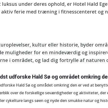
 luksus under deres ophold, er Hotel Hald Ege 
ktiv ferie med træning i fitnesscenteret og 
uroplevelser, kultur eller historie, byder om
e muligheder for en mindeværdig og inspireren
ne i området, og lad dig fortrylle af naturen o
dst udforske Hald Sø og området omkring d
udforske Hald Sø og området omkring den er ved at benytte
erblik over de forskellige seværdigheder og aktiviteter, der
ler cykelture langs søen og nyde den smukke natur og histo