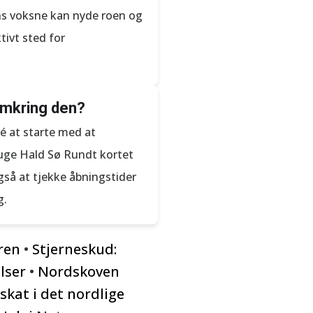
ens voksne kan nyde roen og
tivt sted for
omkring den?
é at starte med at
ruge Hald Sø Rundt kortet
gså at tjekke åbningstider
g.
eren
•
Stjerneskud:
lser
•
Nordskoven
kat i det nordlige