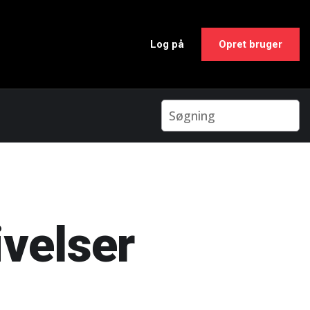
Log på
Opret bruger
velser