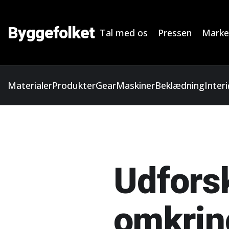
Byggefolket
Tal med os
Pressen
Marke
Materialer
Produkter
Gear
Maskiner
Beklædning
Interi
Udfors
omkrin