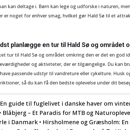
man kan deltage i. Børn kan lege og udforske i naturen, m
 er noget for enhver smag, hvilket gør Hald Sø til et attrak
st planlægge en tur til Hald Sø og området 
ket tur til Hald Sø og området omkring den er det en god id
eværdigheder og aktiviteter, der er tilgængelige. Du kan b
have passende udstyr til vandreture eller cykelture. Husk o
iktioner, så du kan få den bedste oplevelse under dit besø
En guide til fuglelivet i danske haver om vint
•
Blåbjerg – Et Paradis for MTB og Naturopleve
rle i Danmark
•
Hirsholmene og Græsholm: En s