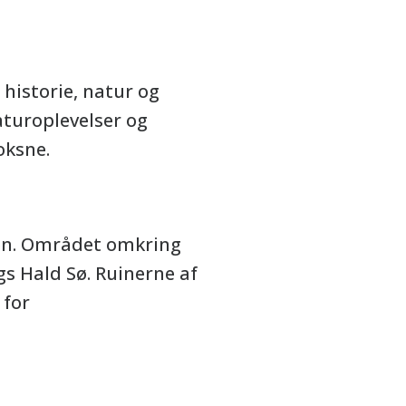
 historie, natur og
turoplevelser og
oksne.
ren. Området omkring
gs Hald Sø. Ruinerne af
 for