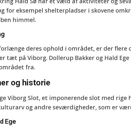
ing Hald Sø har et væld af aktiviteter og se
g for eksempel shelterpladser i skovene omkri
åben himmel.
ng
forlænge deres ophold i området, er der flere
 tæt på Viborg. Dollerup Bakker og Hald Ege K
området fra.
er og historie
øge Viborg Slot, et imponerende slot med rige 
kulturarv og andre seværdigheder, som er vær
ld Ege