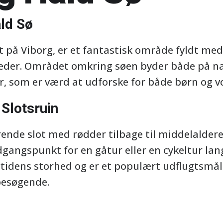
ald Sø
 på Viborg, er et fantastisk område fyldt med
er. Området omkring søen byder både på na
r, som er værd at udforske for både børn og v
 Slotsruin
rende slot med rødder tilbage til middelalde
udgangspunkt for en gåtur eller en cykeltur lan
rtidens storhed og er et populært udflugtsmål
besøgende.