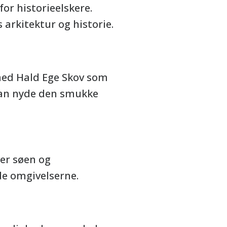
or historieelskere.
 arkitektur og historie.
med Hald Ege Skov som
 kan nyde den smukke
er søen og
de omgivelserne.