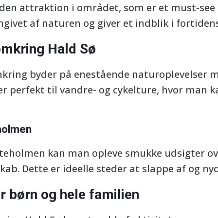
den attraktion i området, som er et must-see f
ivet af naturen og giver et indblik i fortidens
omkring Hald Sø
kring byder på enestående naturoplevelser 
er perfekt til vandre- og cykelture, hvor man
holmen
tteholmen kan man opleve smukke udsigter ov
ab. Dette er ideelle steder at slappe af og ny
 børn og hele familien