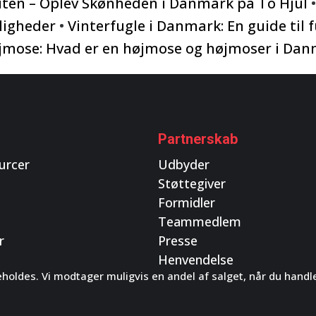
ten – Oplev Skønheden i Danmark på To Hjul
ligheder
•
Vinterfugle i Danmark: En guide til f
jmose: Hvad er en højmose og højmoser i Dan
Partnerskab
urcer
Udbyder
Støttegiver
Formidler
Teammedlem
r
Presse
Henvendelse
eholdes. Vi modtager muligvis en andel af salget, når du handler