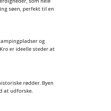
værdigheder, som hele
ng søen, perfekt til en
 campingpladser og
ro er ideelle steder at
historiske rødder. Byen
d at udforske.