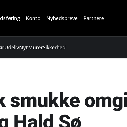
dsføring
Konto
Nyhedsbreve
Partnere
ør
Udeliv
Nyt
Murer
Sikkerhed
k smukke omgi
g Hald Sø