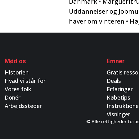
Danmark
•
Margueritru
Uddannelser og Jobmu
haver om vinteren
•
Hø
Mød os
Emner
Historien
Gratis resso
Hvad vi står for
Deals
Vores folk
Erfaringer
Donér
Købetips
Arbejdssteder
Instruktione
Visninger
© Alle rettigheder forb