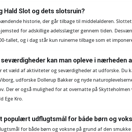
g Hald Slot og dets slotsruin?
ændende historie, der går tilbage til middelalderen. Slottet 
jemsted for adskillige adelsslægter gennem tiden. Desværr
0-tallet, og i dag står kun ruinerne tilbage som et impon
og seværdigheder kan man opleve i nærheden a
r et væld af aktiviteter og seværdigheder at udforske. Du k
iborg, udforske Dollerup Bakker og nyde naturoplevelserne,
v. Der er også mulighed for at overnatte på Skytteholmen v
ld Ege Kro.
et populært udflugtsmål for både børn og vok
flugtsmål for både børn og voksne på grund af den smukke n