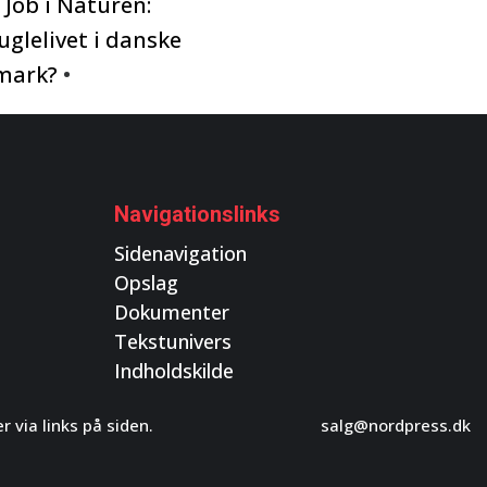
•
Job i Naturen:
uglelivet i danske
mark?
•
Navigationslinks
Sidenavigation
Opslag
Dokumenter
Tekstunivers
Indholdskilde
 via links på siden.
salg@nordpress.dk