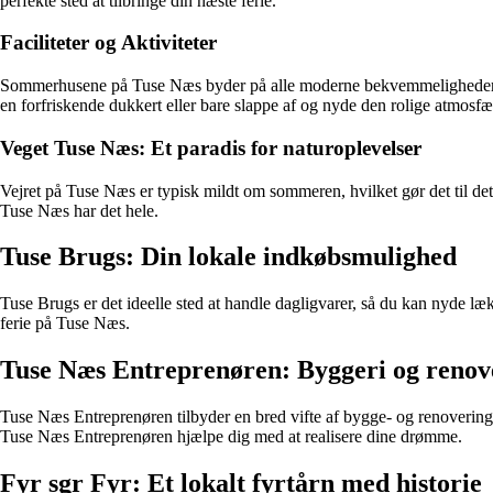
perfekte sted at tilbringe din næste ferie.
Faciliteter og Aktiviteter
Sommerhusene på Tuse Næs byder på alle moderne bekvemmeligheder, så
en forfriskende dukkert eller bare slappe af og nyde den rolige atmosfæ
Veget Tuse Næs: Et paradis for naturoplevelser
Vejret på Tuse Næs er typisk mildt om sommeren, hvilket gør det til det
Tuse Næs har det hele.
Tuse Brugs: Din lokale indkøbsmulighed
Tuse Brugs er det ideelle sted at handle dagligvarer, så du kan nyde lækr
ferie på Tuse Næs.
Tuse Næs Entreprenøren: Byggeri og renov
Tuse Næs Entreprenøren tilbyder en bred vifte af bygge- og renovering
Tuse Næs Entreprenøren hjælpe dig med at realisere dine drømme.
Fyr sgr Fyr: Et lokalt fyrtårn med historie