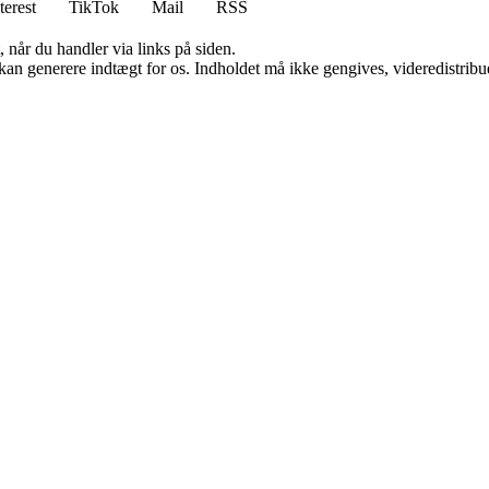
terest
TikTok
Mail
RSS
 når du handler via links på siden.
 kan generere indtægt for os. Indholdet må ikke gengives, videredistribue