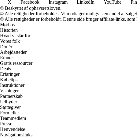
X
Facebook
Instagram
LinkedIn
YouTube
Pin
© Beskyttet af ophavsretsloven.
© Alle rettigheder forbeholdes. Vi modtager muligvis en andel af salget,
© Alle rettigheder er forbeholdt. Denne side bruger affiliate-links, som
Mød os
Historien
Hvad vi står for
Vores folk
Donér
Arbejdssteder
Emner
Gratis ressourcer
Deals
Erfaringer
Købetips
Instruktioner
Visninger
Partnerskab
Udbyder
Støttegiver
Formidler
Teammedlem
Presse
Henvendelse
Navigationslinks