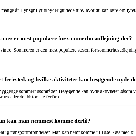
mange år. Fyr sgr Fyr tilbyder guidede ture, hvor du kan lære om fyrets 
æsoner er mest populære for sommerhusudlejning der?
 vintre. Sommeren er den mest populære sæson for sommerhusudlejning 
 feriested, og hvilke aktiviteter kan besøgende nyde d
 hyggelige sommerhusområder. Besøgende kan nyde aktiviteter såsom vand
s eller det historiske fyrtårn.
rdan kan man nemmest komme dertil?
tlig transportforbindelser. Man kan nemt komme til Tuse Næs med bil, cy