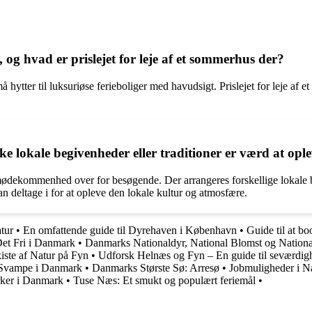
og hvad er prislejet for leje af et sommerhus der?
 hytter til luksuriøse ferieboliger med havudsigt. Prislejet for leje af
e lokale begivenheder eller traditioner er værd at opl
ødekommenhed over for besøgende. Der arrangeres forskellige lokale b
n deltage i for at opleve den lokale kultur og atmosfære.
atur
•
En omfattende guide til Dyrehaven i København
•
Guide til at bo
 Det Fri i Danmark
•
Danmarks Nationaldyr, National Blomst og Nationa
ste af Natur på Fyn
•
Udforsk Helnæs og Fyn – En guide til seværdighe
e Svampe i Danmark
•
Danmarks Største Sø: Arresø
•
Jobmuligheder i Na
rker i Danmark
•
Tuse Næs: Et smukt og populært feriemål
•