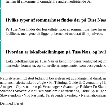
færgen til at komme til området fra andre nærliggende øer.
Hvilke typer af sommerhuse findes der på Tuse Næs, 
På Tuse Næs findes der forskellige typer af sommerhuse, lige fra små
faciliteter, men generelt ligger priserne i et moderat til højt niveau.
Hvordan er lokalbefolkningen på Tuse Næs, og hvilk
Lokalbefolkningen på Tuse Næs er kendt for deres venlighed og im
markeder, koncerter, og kulturelle arrangementer, som besøgende ka
Naturstyrelsen: Et stort bidrag til bevarelsen og udviklingen af dansk n
naturens majestætiske rovfugle
•
Fri Teltning: Guide til Overnatning i
Amager – Oplev naturen på Vestamager
•
Svanninge Bakker: En Skatki
Svampe i Skoven: Alt du skal vide om Kantareller og Andre Spiselig
Skovejendom
•
Vild Pastinak: Faretruende Skønhed
•
Naturnationalpa
Del med hjertet