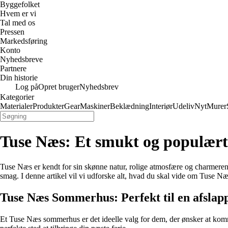
Byggefolket
Hvem er vi
Tal med os
Pressen
Markedsføring
Konto
Nyhedsbreve
Partnere
Din historie
Log på
Opret bruger
Nyhedsbrev
Kategorier
Materialer
Produkter
Gear
Maskiner
Beklædning
Interiør
Udeliv
Nyt
Murer
Tuse Næs: Et smukt og populært
Tuse Næs er kendt for sin skønne natur, rolige atmosfære og charmere
smag. I denne artikel vil vi udforske alt, hvad du skal vide om Tuse Næ
Tuse Næs Sommerhus: Perfekt til en afslap
Et Tuse Næs sommerhus er det ideelle valg for dem, der ønsker at komm