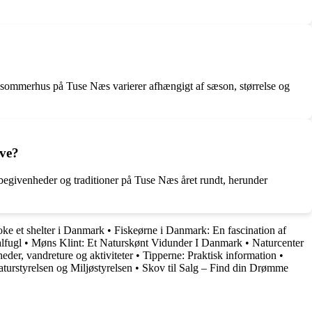
 et sommerhus på Tuse Næs varierer afhængigt af sæson, størrelse og
eve?
egivenheder og traditioner på Tuse Næs året rundt, herunder
oke et shelter i Danmark
•
Fiskeørne i Danmark: En fascination af
lfugl
•
Møns Klint: Et Naturskønt Vidunder I Danmark
•
Naturcenter
der, vandreture og aktiviteter
•
Tipperne: Praktisk information
•
turstyrelsen og Miljøstyrelsen
•
Skov til Salg – Find din Drømme