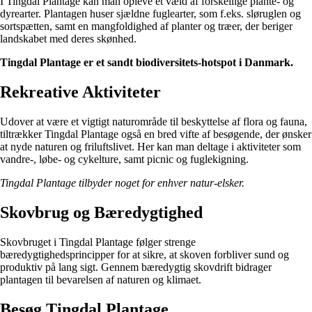
I Tingdal Plantage kan man opleve et væld af forskellige plante- og
dyrearter. Plantagen huser sjældne fuglearter, som f.eks. sløruglen og
sortspætten, samt en mangfoldighed af planter og træer, der beriger
landskabet med deres skønhed.
Tingdal Plantage er et sandt biodiversitets-hotspot i Danmark.
Rekreative Aktiviteter
Udover at være et vigtigt naturområde til beskyttelse af flora og fauna,
tiltrækker Tingdal Plantage også en bred vifte af besøgende, der ønsker
at nyde naturen og friluftslivet. Her kan man deltage i aktiviteter som
vandre-, løbe- og cykelture, samt picnic og fuglekigning.
Tingdal Plantage tilbyder noget for enhver natur-elsker.
Skovbrug og Bæredygtighed
Skovbruget i Tingdal Plantage følger strenge
bæredygtighedsprincipper for at sikre, at skoven forbliver sund og
produktiv på lang sigt. Gennem bæredygtig skovdrift bidrager
plantagen til bevarelsen af naturen og klimaet.
Besøg Tingdal Plantage