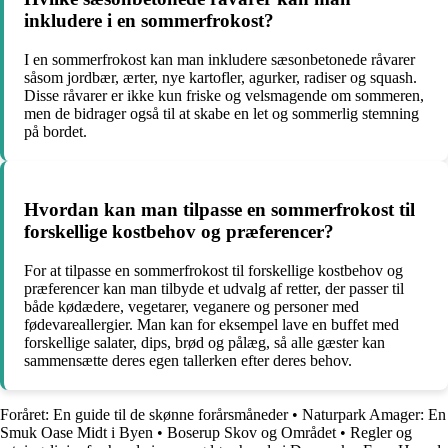
inkludere i en sommerfrokost?
I en sommerfrokost kan man inkludere sæsonbetonede råvarer
såsom jordbær, ærter, nye kartofler, agurker, radiser og squash.
Disse råvarer er ikke kun friske og velsmagende om sommeren,
men de bidrager også til at skabe en let og sommerlig stemning
på bordet.
Hvordan kan man tilpasse en sommerfrokost til
forskellige kostbehov og præferencer?
For at tilpasse en sommerfrokost til forskellige kostbehov og
præferencer kan man tilbyde et udvalg af retter, der passer til
både kødædere, vegetarer, veganere og personer med
fødevareallergier. Man kan for eksempel lave en buffet med
forskellige salater, dips, brød og pålæg, så alle gæster kan
sammensætte deres egen tallerken efter deres behov.
Foråret: En guide til de skønne forårsmåneder
•
Naturpark Amager: En
Smuk Oase Midt i Byen
•
Boserup Skov og Området
•
Regler og