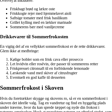
Overvej at inkludere:
Friskbagt brød og lækre oste
Friskkogte rejer med hjemmelavet aioli
Saftsige tomater med frisk basilikum
Grillet kylling med en lækker marinade
Sommerens bær med vaniljecreme
Drikkevarer til Sommerfrokosten
En vigtig del af en vellykket sommerfrokost er de rette drikkevarer.
Glem ikke at medbringe:
Kølige bobler som en frisk cava eller prosecco
Let hvidvin eller rosévin, der passer til sommerens retter
Friskpresset citronsaft til en forfriskende lemonade
Læskende vand med skiver af citrusfrugter
Eventuelt en god kaffe til desserten
Sommerfrokost i Skoven
Hvis du foretrækker skygge og skovens ro, så er en sommerfrokost i
skoven det ideelle valg. Tag en vandretur og find en hyggelig plads
under træerne, hvor du kan sprede tæppet og nyde din frokost i
naturens omgivelser. Husk at respektere naturen og efterlad stedet, som