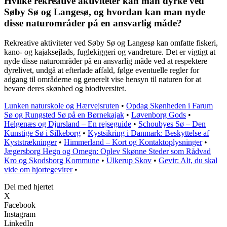
Hvilke rekreative aktiviteter kan man dyrke ved
Søby Sø og Langesø, og hvordan kan man nyde
disse naturområder på en ansvarlig måde?
Rekreative aktiviteter ved Søby Sø og Langesø kan omfatte fiskeri,
kano- og kajaksejlads, fuglekiggeri og vandreture. Det er vigtigt at
nyde disse naturområder på en ansvarlig måde ved at respektere
dyrelivet, undgå at efterlade affald, følge eventuelle regler for
adgang til områderne og generelt vise hensyn til naturen for at
bevare deres skønhed og biodiversitet.
Lunken naturskole og Hærvejsruten
•
Opdag Skønheden i Farum
Sø og Rungsted Sø på en Børnekajak
•
Løvenborg Gods
•
Helgenæs og Djursland – En rejseguide
•
Schoubyes Sø – Den
Kunstige Sø i Silkeborg
•
Kystsikring i Danmark: Beskyttelse af
Kyststrækninger
•
Himmerland – Kort og Kontaktoplysninger
•
Jægersborg Hegn og Omegn: Oplev Skønne Steder som Rådvad
Kro og Skodsborg Kommune
•
Ulkerup Skov
•
Gevir: Alt, du skal
vide om hjortegevirer
•
Del med hjertet
X
Facebook
Instagram
LinkedIn