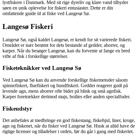
lystfiskere i Danmark. Med sit rige dyreliv og klare vand tilbyder
søen en unik oplevelse for fiskeri entusiaster. Dette er din
omfattende guide til at fiske ved Langesø Sø.
Langesø Fiskeri
Langesø Sø, også kaldet Langesø, er kendt for sit varierede fiskeri.
Området er især berømt for dets bestande af gedder, aborrer, og
karper. Når du besøger Langesø, kan du forvente at fange en bred
vifte af fisk i forskellige størrelser.
Fisketeknikker ved Langesø Sø
Ved Langesø Sø kan du anvende forskellige fiskemetoder såsom
spinnefiskeri, fluefiskeri og bundfiskeri. Gedder reagerer godt på
levende agn, mens aborrer ofte bider på blink og små agnfisk.
Karper foretrækker derimod majs, boilies eller anden specialfoder.
Fiskeudstyr
Det anbefales at medbringe en god fiskestang, fiskehjul, liner, kroge,
agn og fiskenet, når du fisker ved Langesø Sø. Husk at altid have de
rigtige licenser og tilladelser i orden, før du går i gang med fiskeriet.