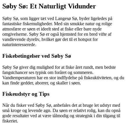
Søby Sø: Et Naturligt Vidunder
Søby Sø, som ligger tæt ved Langesø Sø, byder ligeledes på
fantastiske fiskemuligheder. Med sin smukke natur og rolige
atmosfære er søen et ideelt sted at fiske eller bare nyde
omgivelserne. Søby Sø er også hjemsted for en bred vifte af
vandlevende dyreliv, hvilket gør det til et hotspot for
naturinteresserede.
Fiskebetingelser ved Søby Sø
Søby Sø giver dig mulighed for at fiske året rundt, men bedste
fangstchancer ses typisk om foråret og sommeren.
Vandtemperaturen har en stor indflydelse på fiskeaktiviteten, og du
kan finde gedder, aborrer, og skaller i søen.
Fiskeudstyr og Tips
Når du fisker ved Søby Sø, anbefales det at bruge let udstyr med
små kroge og levende agn. Da søen er relativt rolig, kan du opnå
gode resultater ved at være tålmodig og strategisk i din tilgang til
fiskeriet.