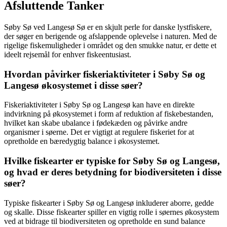
Afsluttende Tanker
Søby Sø ved Langesø Sø er en skjult perle for danske lystfiskere,
der søger en berigende og afslappende oplevelse i naturen. Med de
rigelige fiskemuligheder i området og den smukke natur, er dette et
ideelt rejsemål for enhver fiskeentusiast.
Hvordan påvirker fiskeriaktiviteter i Søby Sø og
Langesø økosystemet i disse søer?
Fiskeriaktiviteter i Søby Sø og Langesø kan have en direkte
indvirkning på økosystemet i form af reduktion af fiskebestanden,
hvilket kan skabe ubalance i fødekæden og påvirke andre
organismer i søerne. Det er vigtigt at regulere fiskeriet for at
opretholde en bæredygtig balance i økosystemet.
Hvilke fiskearter er typiske for Søby Sø og Langesø,
og hvad er deres betydning for biodiversiteten i disse
søer?
Typiske fiskearter i Søby Sø og Langesø inkluderer aborre, gedde
og skalle. Disse fiskearter spiller en vigtig rolle i søernes økosystem
ved at bidrage til biodiversiteten og opretholde en sund balance