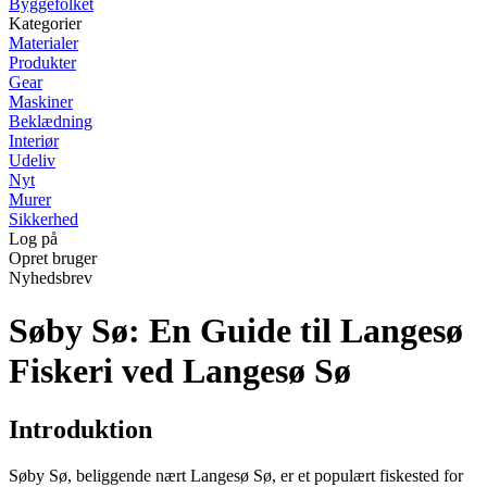
Byggefolket
Kategorier
Materialer
Produkter
Gear
Maskiner
Beklædning
Interiør
Udeliv
Nyt
Murer
Sikkerhed
Log på
Opret bruger
Nyhedsbrev
Søby Sø: En Guide til Langesø
Fiskeri ved Langesø Sø
Introduktion
Søby Sø, beliggende nært Langesø Sø, er et populært fiskested for