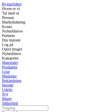
Byggefolket
Hvem er vi
Tal med os
Pressen
Markedsføring
Konto
Nyhedsbreve
Partnere
Din historie
Log på
Opret bruger
Nyhedsbrev
Kategorier
Materialer
Produkter
Gear
Maskiner
Beklædning
Interiør
Udeliv
Nyt
Murer
Sikkerhed