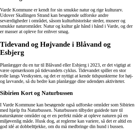
Varde Kommune er kendt for sin smukke natur og rige kulturarv.
Udover Skallingen Strand kan besøgende udforske andre
seværdigheder i området, såsom kulturhistoriske steder, museer og
smukke naturområder. Natur og kultur går hånd i hånd i Varde, og der
er masser at opleve for enhver smag.
Tidevand og Højvande i Blåvand og
Esbjerg
Planlægger du en tur til Blåvand eller Esbjerg i 2023, er det vigtigt at
være opmærksom på tidevandets cyklus. Tidevandet spiller en stor
rolle langs Vestkysten, og det er nyttigt at kende tidspunkterne for høj-
og lavvande, så du bedre kan planlægge dine udendørs aktiviteter.
Sibirien Kort og Naturbussen
I Varde Kommune kan besøgende også udforske områder som Sibirien
med hjælp fra Naturbussen. Naturbussen tilbyder guidede ture til
naturskønne områder og er en perfekt måde at opleve naturen på en
miljøvenlig måde. Husk dog, at reglerne kan variere, så det er altid en
god idé at dobbelttjekke, om du må medbringe din hund i bussen.