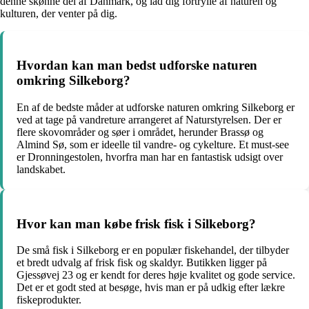
denne skønne del af Danmark, og lad dig fortrylle af naturen og
kulturen, der venter på dig.
Hvordan kan man bedst udforske naturen
omkring Silkeborg?
En af de bedste måder at udforske naturen omkring Silkeborg er
ved at tage på vandreture arrangeret af Naturstyrelsen. Der er
flere skovområder og søer i området, herunder Brassø og
Almind Sø, som er ideelle til vandre- og cykelture. Et must-see
er Dronningestolen, hvorfra man har en fantastisk udsigt over
landskabet.
Hvor kan man købe frisk fisk i Silkeborg?
De små fisk i Silkeborg er en populær fiskehandel, der tilbyder
et bredt udvalg af frisk fisk og skaldyr. Butikken ligger på
Gjessøvej 23 og er kendt for deres høje kvalitet og gode service.
Det er et godt sted at besøge, hvis man er på udkig efter lækre
fiskeprodukter.