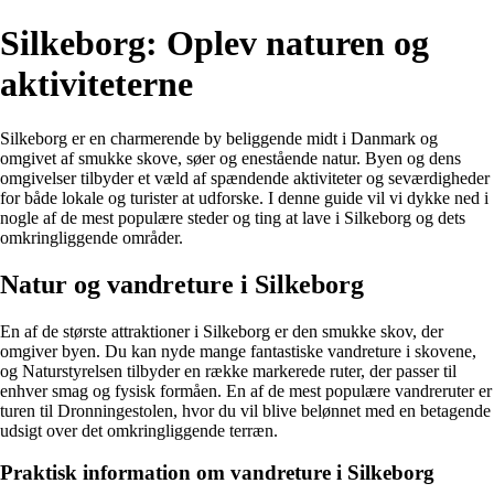
Silkeborg: Oplev naturen og
aktiviteterne
Silkeborg er en charmerende by beliggende midt i Danmark og
omgivet af smukke skove, søer og enestående natur. Byen og dens
omgivelser tilbyder et væld af spændende aktiviteter og seværdigheder
for både lokale og turister at udforske. I denne guide vil vi dykke ned i
nogle af de mest populære steder og ting at lave i Silkeborg og dets
omkringliggende områder.
Natur og vandreture i Silkeborg
En af de største attraktioner i Silkeborg er den smukke skov, der
omgiver byen. Du kan nyde mange fantastiske vandreture i skovene,
og Naturstyrelsen tilbyder en række markerede ruter, der passer til
enhver smag og fysisk formåen. En af de mest populære vandreruter er
turen til Dronningestolen, hvor du vil blive belønnet med en betagende
udsigt over det omkringliggende terræn.
Praktisk information om vandreture i Silkeborg