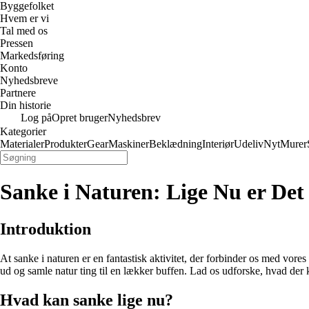
Byggefolket
Hvem er vi
Tal med os
Pressen
Markedsføring
Konto
Nyhedsbreve
Partnere
Din historie
Log på
Opret bruger
Nyhedsbrev
Kategorier
Materialer
Produkter
Gear
Maskiner
Beklædning
Interiør
Udeliv
Nyt
Murer
Sanke i Naturen: Lige Nu er Det 
Introduktion
At sanke i naturen er en fantastisk aktivitet, der forbinder os med vores
ud og samle natur ting til en lækker buffen. Lad os udforske, hvad der 
Hvad kan sanke lige nu?