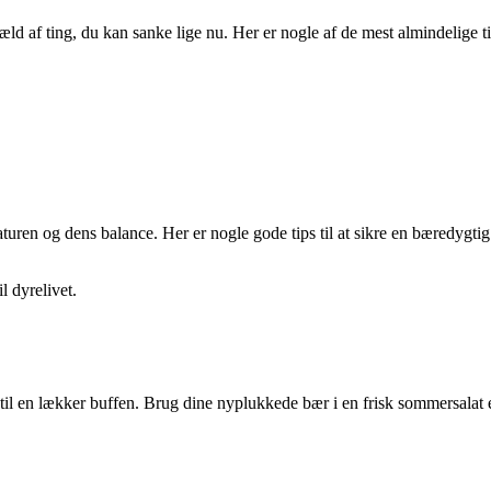
æld af ting, du kan sanke lige nu. Her er nogle af de mest almindelige t
naturen og dens balance. Her er nogle gode tips til at sikre en bæredygti
l dyrelivet.
dem til en lækker buffen. Brug dine nyplukkede bær i en frisk sommersala