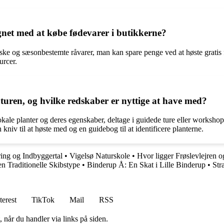
gnet med at købe fødevarer i butikkerne?
riske og sæsonbestemte råvarer, man kan spare penge ved at høste gratis
urcer.
ren, og hvilke redskaber er nyttige at have med?
le planter og deres egenskaber, deltage i guidede ture eller workshops
 kniv til at høste med og en guidebog til at identificere planterne.
ing og Indbyggertal
•
Vigelsø Naturskole
•
Hvor ligger Frøslevlejren 
n Traditionelle Skibstype
•
Binderup Å: En Skat i Lille Binderup
•
Str
terest
TikTok
Mail
RSS
 når du handler via links på siden.