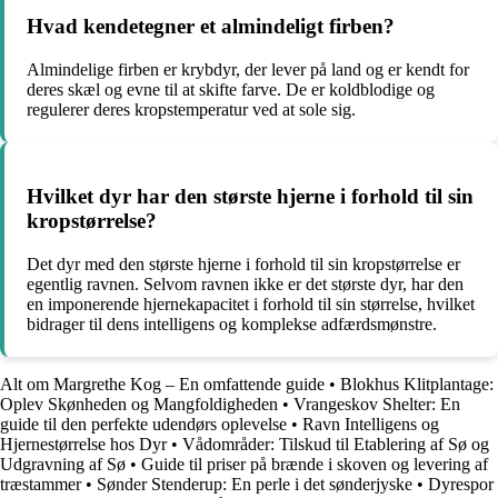
Hvad kendetegner et almindeligt firben?
Almindelige firben er krybdyr, der lever på land og er kendt for
deres skæl og evne til at skifte farve. De er koldblodige og
regulerer deres kropstemperatur ved at sole sig.
Hvilket dyr har den største hjerne i forhold til sin
kropstørrelse?
Det dyr med den største hjerne i forhold til sin kropstørrelse er
egentlig ravnen. Selvom ravnen ikke er det største dyr, har den
en imponerende hjernekapacitet i forhold til sin størrelse, hvilket
bidrager til dens intelligens og komplekse adfærdsmønstre.
Alt om Margrethe Kog – En omfattende guide
•
Blokhus Klitplantage:
Oplev Skønheden og Mangfoldigheden
•
Vrangeskov Shelter: En
guide til den perfekte udendørs oplevelse
•
Ravn Intelligens og
Hjernestørrelse hos Dyr
•
Vådområder: Tilskud til Etablering af Sø og
Udgravning af Sø
•
Guide til priser på brænde i skoven og levering af
træstammer
•
Sønder Stenderup: En perle i det sønderjyske
•
Dyrespor