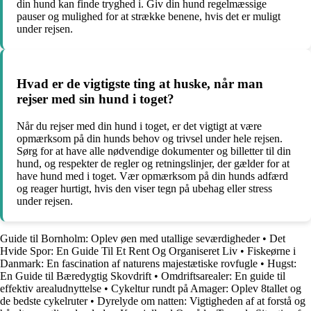
din hund kan finde tryghed i. Giv din hund regelmæssige
pauser og mulighed for at strække benene, hvis det er muligt
under rejsen.
Hvad er de vigtigste ting at huske, når man
rejser med sin hund i toget?
Når du rejser med din hund i toget, er det vigtigt at være
opmærksom på din hunds behov og trivsel under hele rejsen.
Sørg for at have alle nødvendige dokumenter og billetter til din
hund, og respekter de regler og retningslinjer, der gælder for at
have hund med i toget. Vær opmærksom på din hunds adfærd
og reager hurtigt, hvis den viser tegn på ubehag eller stress
under rejsen.
Guide til Bornholm: Oplev øen med utallige seværdigheder
•
Det
Hvide Spor: En Guide Til Et Rent Og Organiseret Liv
•
Fiskeørne i
Danmark: En fascination af naturens majestætiske rovfugle
•
Hugst:
En Guide til Bæredygtig Skovdrift
•
Omdriftsarealer: En guide til
effektiv arealudnyttelse
•
Cykeltur rundt på Amager: Oplev 8tallet og
de bedste cykelruter
•
Dyrelyde om natten: Vigtigheden af at forstå og