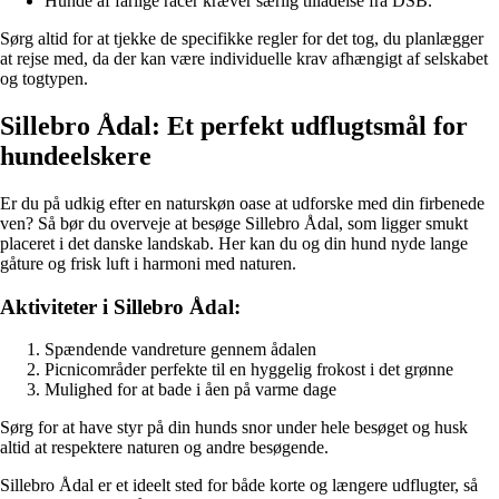
Hunde af farlige racer kræver særlig tilladelse fra DSB.
Sørg altid for at tjekke de specifikke regler for det tog, du planlægger
at rejse med, da der kan være individuelle krav afhængigt af selskabet
og togtypen.
Sillebro Ådal: Et perfekt udflugtsmål for
hundeelskere
Er du på udkig efter en naturskøn oase at udforske med din firbenede
ven? Så bør du overveje at besøge Sillebro Ådal, som ligger smukt
placeret i det danske landskab. Her kan du og din hund nyde lange
gåture og frisk luft i harmoni med naturen.
Aktiviteter i Sillebro Ådal:
Spændende vandreture gennem ådalen
Picnicområder perfekte til en hyggelig frokost i det grønne
Mulighed for at bade i åen på varme dage
Sørg for at have styr på din hunds snor under hele besøget og husk
altid at respektere naturen og andre besøgende.
Sillebro Ådal er et ideelt sted for både korte og længere udflugter, så