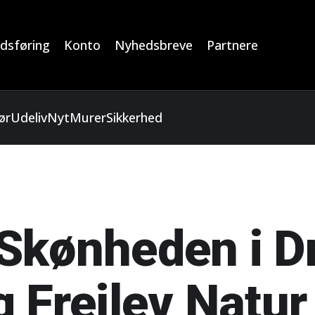
dsføring
Konto
Nyhedsbreve
Partnere
ør
Udeliv
Nyt
Murer
Sikkerhed
Skønheden i D
 Frejlev Natur