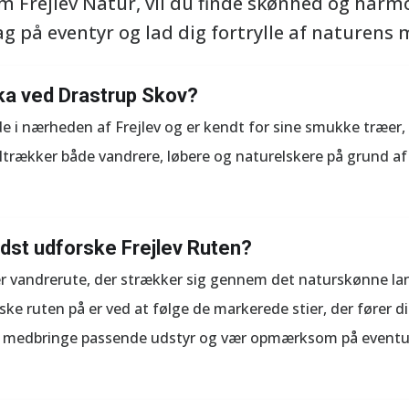
 Frejlev Natur, vil du finde skønhed og harmon
 på eventyr og lad dig fortrylle af naturens m
ika ved Drastrup Skov?
e i nærheden af Frejlev og er kendt for sine smukke træer
tiltrækker både vandrere, løbere og naturelskere på grund 
st udforske Frejlev Ruten?
ær vandrerute, der strækker sig gennem det naturskønne la
ke ruten på er ved at følge de markerede stier, der fører 
 medbringe passende udstyr og vær opmærksom på eventuell