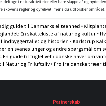
e, deltage i naturaktiviteter eller bare slappe af og nyde 
ere skovens regler og dyrelivet, mens du udforsker området.
ndig guide til Danmarks eliteenhed
•
Klitplant
jlandet: En skattekiste af natur og kultur
•
Hv
 indbyggertallet og historien
•
Karlstrup Kal
er en svanes unger og andre spørgsmål om s
 En guide til fuglelivet i danske haver om vin
il Natur og Friluftsliv
•
Frø fra danske træer til
Partnerskab