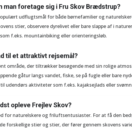
an man foretage sig i Fru Skov Brædstrup?
populært udflugtsmål for både børnefamilier og naturelske
kovens stier, observere dyrelivet eller bare slappe af i natur
r som f.eks. mountainbiking eller orienteringsløb.
 til et attraktivt rejsemål?
kønt område, der tiltrækker besøgende med sin rolige atm
pende gåtur langs vandet, fiske, se på fugle eller bare nyd
il udendørs aktiviteter som f.eks. kajaksejlads eller svøm
st opleve Frejlev Skov?
ted for naturelskere og friluftsentusiaster. For at få den be
de forskellige stier og stier, der fører gennem skovens var