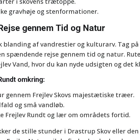
arter i skovens trætoppe.
ske gravhøje og stenformationer.
 Rejse gennem Tid og Natur
k blanding af vandrestier og kulturarv. Tag p
 en spændende rejse gennem tid og natur. Rut
jlev Vand, hvor du kan nyde udsigten og det k
Rundt omkring:
r gennem Frejlev Skovs majestætiske træer.
fald og små vandløb.
ke Frejlev Rundt og lær om områdets fortid.
r de stille stunder i Drastrup Skov eller den