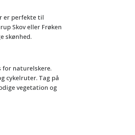
er perfekte til
rup Skov eller Frøken
ge skønhed.
 for naturelskere.
og cykelruter. Tag på
odige vegetation og