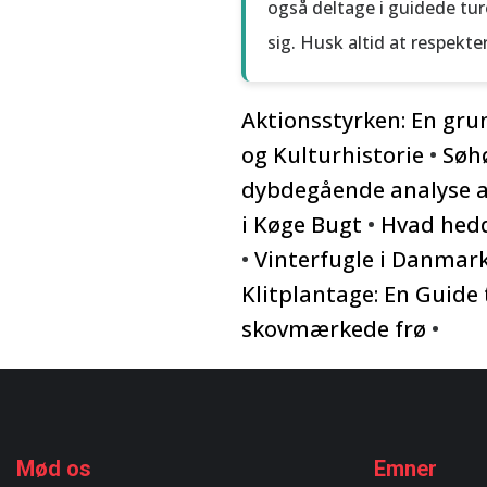
også deltage i guidede tur
sig. Husk altid at respekt
Aktionsstyrken: En gru
og Kulturhistorie
•
Søhø
dybdegående analyse af
i Køge Bugt
•
Hvad hedd
•
Vinterfugle i Danmark:
Klitplantage: En Guide t
skovmærkede frø
•
Mød os
Emner