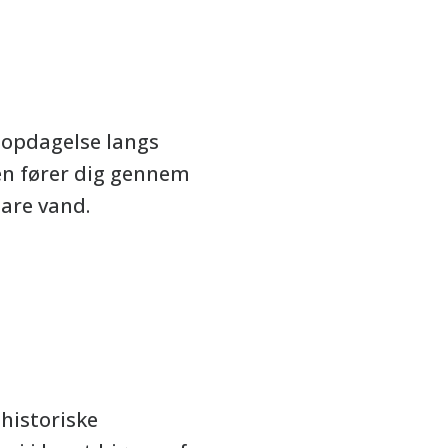
å opdagelse langs
en fører dig gennem
lare vand.
 historiske