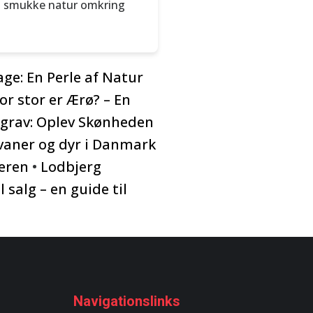
den smukke natur omkring
age: En Perle af Natur
or stor er Ærø? – En
kgrav: Oplev Skønheden
vaner og dyr i Danmark
teren
•
Lodbjerg
 salg – en guide til
Navigationslinks