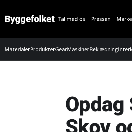
Byggefolket
Tal med os
Pressen
Marke
Materialer
Produkter
Gear
Maskiner
Beklædning
Interi
Opdag 
Skov og