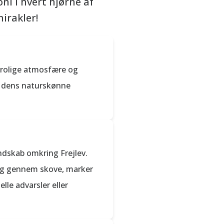
i i hvert hjørne af
irakler!
, rolige atmosfære og
af dens naturskønne
ndskab omkring Frejlev.
dig gennem skove, marker
e advarsler eller