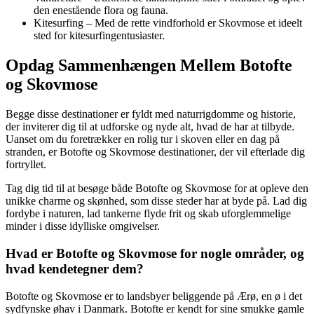
den enestående flora og fauna.
Kitesurfing – Med de rette vindforhold er Skovmose et ideelt
sted for kitesurfingentusiaster.
Opdag Sammenhængen Mellem Botofte
og Skovmose
Begge disse destinationer er fyldt med naturrigdomme og historie,
der inviterer dig til at udforske og nyde alt, hvad de har at tilbyde.
Uanset om du foretrækker en rolig tur i skoven eller en dag på
stranden, er Botofte og Skovmose destinationer, der vil efterlade dig
fortryllet.
Tag dig tid til at besøge både Botofte og Skovmose for at opleve den
unikke charme og skønhed, som disse steder har at byde på. Lad dig
fordybe i naturen, lad tankerne flyde frit og skab uforglemmelige
minder i disse idylliske omgivelser.
Hvad er Botofte og Skovmose for nogle områder, og
hvad kendetegner dem?
Botofte og Skovmose er to landsbyer beliggende på Ærø, en ø i det
sydfynske øhav i Danmark. Botofte er kendt for sine smukke gamle