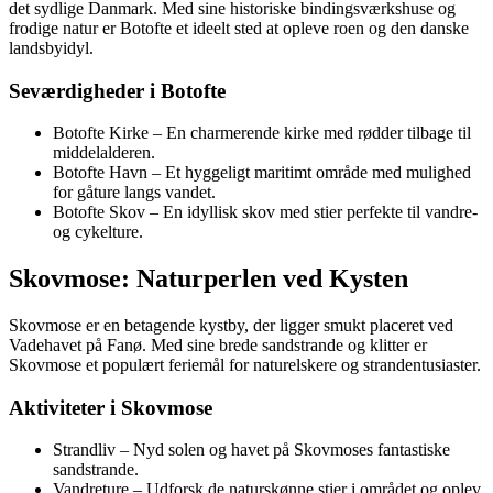
det sydlige Danmark. Med sine historiske bindingsværkshuse og
frodige natur er Botofte et ideelt sted at opleve roen og den danske
landsbyidyl.
Seværdigheder i Botofte
Botofte Kirke – En charmerende kirke med rødder tilbage til
middelalderen.
Botofte Havn – Et hyggeligt maritimt område med mulighed
for gåture langs vandet.
Botofte Skov – En idyllisk skov med stier perfekte til vandre-
og cykelture.
Skovmose: Naturperlen ved Kysten
Skovmose er en betagende kystby, der ligger smukt placeret ved
Vadehavet på Fanø. Med sine brede sandstrande og klitter er
Skovmose et populært feriemål for naturelskere og strandentusiaster.
Aktiviteter i Skovmose
Strandliv – Nyd solen og havet på Skovmoses fantastiske
sandstrande.
Vandreture – Udforsk de naturskønne stier i området og oplev