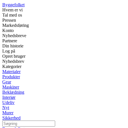
Byggefolket
Hvem er vi
Tal med os
Pressen
Markedsføring
Konto
Nyhedsbreve
Partnere
Din historie
Log på
Opret bruger
Nyhedsbrev
Kategorier
Materialer
Produkter
Gear
Maskiner
Beklædning
Interiør
Udeliv
Nyt
Murer
Sikkerhed