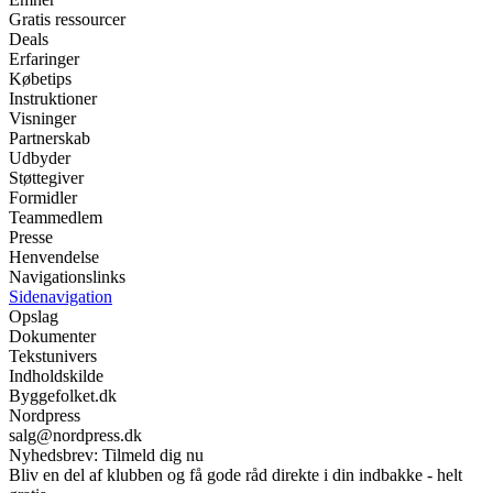
Gratis ressourcer
Deals
Erfaringer
Købetips
Instruktioner
Visninger
Partnerskab
Udbyder
Støttegiver
Formidler
Teammedlem
Presse
Henvendelse
Navigationslinks
Sidenavigation
Opslag
Dokumenter
Tekstunivers
Indholdskilde
Byggefolket.dk
Nordpress
salg@nordpress.dk
Nyhedsbrev: Tilmeld dig nu
Bliv en del af klubben og få gode råd direkte i din indbakke - helt