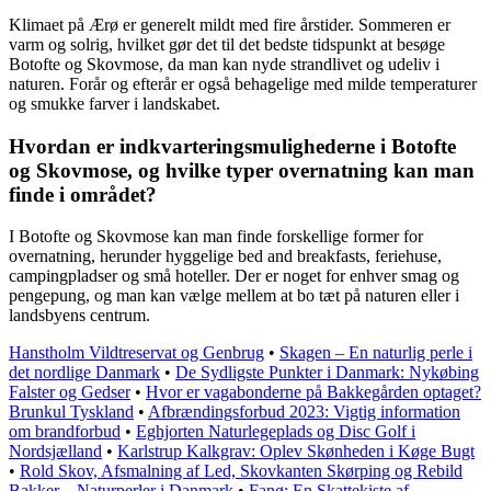
Klimaet på Ærø er generelt mildt med fire årstider. Sommeren er
varm og solrig, hvilket gør det til det bedste tidspunkt at besøge
Botofte og Skovmose, da man kan nyde strandlivet og udeliv i
naturen. Forår og efterår er også behagelige med milde temperaturer
og smukke farver i landskabet.
Hvordan er indkvarteringsmulighederne i Botofte
og Skovmose, og hvilke typer overnatning kan man
finde i området?
I Botofte og Skovmose kan man finde forskellige former for
overnatning, herunder hyggelige bed and breakfasts, feriehuse,
campingpladser og små hoteller. Der er noget for enhver smag og
pengepung, og man kan vælge mellem at bo tæt på naturen eller i
landsbyens centrum.
Hanstholm Vildtreservat og Genbrug
•
Skagen – En naturlig perle i
det nordlige Danmark
•
De Sydligste Punkter i Danmark: Nykøbing
Falster og Gedser
•
Hvor er vagabonderne på Bakkegården optaget?
Brunkul Tyskland
•
Afbrændingsforbud 2023: Vigtig information
om brandforbud
•
Eghjorten Naturlegeplads og Disc Golf i
Nordsjælland
•
Karlstrup Kalkgrav: Oplev Skønheden i Køge Bugt
•
Rold Skov, Afsmalning af Led, Skovkanten Skørping og Rebild
Bakker – Naturperler i Danmark
•
Fanø: En Skattekiste af