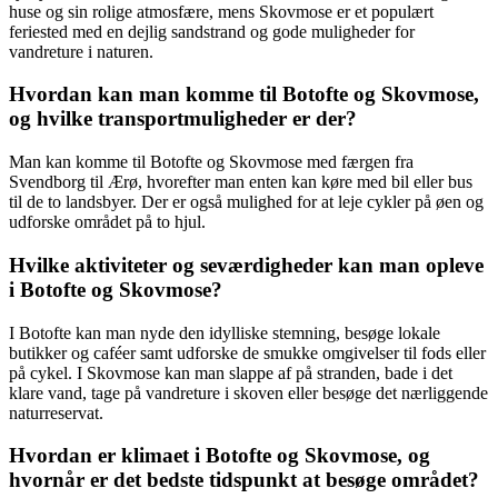
huse og sin rolige atmosfære, mens Skovmose er et populært
feriested med en dejlig sandstrand og gode muligheder for
vandreture i naturen.
Hvordan kan man komme til Botofte og Skovmose,
og hvilke transportmuligheder er der?
Man kan komme til Botofte og Skovmose med færgen fra
Svendborg til Ærø, hvorefter man enten kan køre med bil eller bus
til de to landsbyer. Der er også mulighed for at leje cykler på øen og
udforske området på to hjul.
Hvilke aktiviteter og seværdigheder kan man opleve
i Botofte og Skovmose?
I Botofte kan man nyde den idylliske stemning, besøge lokale
butikker og caféer samt udforske de smukke omgivelser til fods eller
på cykel. I Skovmose kan man slappe af på stranden, bade i det
klare vand, tage på vandreture i skoven eller besøge det nærliggende
naturreservat.
Hvordan er klimaet i Botofte og Skovmose, og
hvornår er det bedste tidspunkt at besøge området?