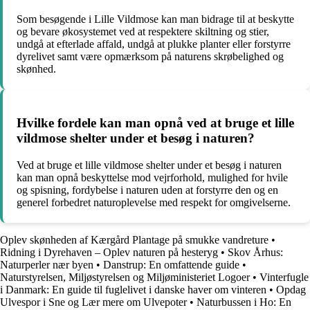
Som besøgende i Lille Vildmose kan man bidrage til at beskytte
og bevare økosystemet ved at respektere skiltning og stier,
undgå at efterlade affald, undgå at plukke planter eller forstyrre
dyrelivet samt være opmærksom på naturens skrøbelighed og
skønhed.
Hvilke fordele kan man opnå ved at bruge et lille
vildmose shelter under et besøg i naturen?
Ved at bruge et lille vildmose shelter under et besøg i naturen
kan man opnå beskyttelse mod vejrforhold, mulighed for hvile
og spisning, fordybelse i naturen uden at forstyrre den og en
generel forbedret naturoplevelse med respekt for omgivelserne.
Oplev skønheden af Kærgård Plantage på smukke vandreture
•
Ridning i Dyrehaven – Oplev naturen på hesteryg
•
Skov Århus:
Naturperler nær byen
•
Danstrup: En omfattende guide
•
Naturstyrelsen, Miljøstyrelsen og Miljøministeriet Logoer
•
Vinterfugle
i Danmark: En guide til fuglelivet i danske haver om vinteren
•
Opdag
Ulvespor i Sne og Lær mere om Ulvepoter
•
Naturbussen i Ho: En