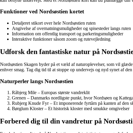
kan benytte undervejs. Med et Nordsøstien kort kan du planlægge din v
Funktioner ved Nordsøstien kortet
Detaljeret stikort over hele Nordsøstien ruten
Angivelse af overnatningsmuligheder og spisesteder langs ruten
Information om offentlig transport og parkeringsmuligheder
Interaktive funktioner såsom zoom og rutevejledning
Udforsk den fantastiske natur på Nordsøsti
Nordsøstien Skagen byder på et væld af naturoplevelser, som vil glæde
enhver smag. Tag dig tid til at stoppe op undervejs og nyd synet af d
Naturperler langs Nordsøstien
Råbjerg Mile – Europas største vandreklit
Grenen – Danmarks nordligste punkt, hvor Nordsøen og Katteg
Rubjerg Knude Fyr – Et imponerende fyrtårn på kanten af den s
Børglum Kloster – Et historisk kloster med smukke omgivelser
Forbered dig til din vandretur på Nordsøst