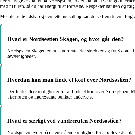
Før du begiver dig ud på Nordsøstien, er det vigtigt at være godt forber
mad til turen, så du har energi til at fortsætte. Respekter naturen og fø
Med det rette udstyr og den rette indstilling kan du se frem til en uf
Hvad er Nordsøstien Skagen, og hvor går den?
Nordsøstien Skagen er en vandrerute, der strækker sig fra Skagen i 
seværdigheder.
Hvordan kan man finde et kort over Nordsøstien?
Der findes flere muligheder for at finde et kort over Nordsøstien. Ma
viser ruten og interessante punkter undervejs.
Hvad er særligt ved vandreruten Nordsøstien?
Nordsøstien byder på en enestående mulighed for at opleve den dans