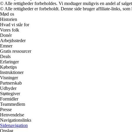
© Alle rettigheder forbeholdes. Vi modtager muligvis en andel af salget,
© Alle rettigheder er forbeholdt. Denne side bruger affiliate-links, som
Mød os
Historien
Hvad vi står for
Vores folk
Donér
Arbejdssteder
Emner
Gratis ressourcer
Deals
Erfaringer
Købetips
Instruktioner
Visninger
Partnerskab
Udbyder
Støttegiver
Formidler
Teammedlem
Presse
Henvendelse
Navigationslinks
Sidenavigation
Opslag