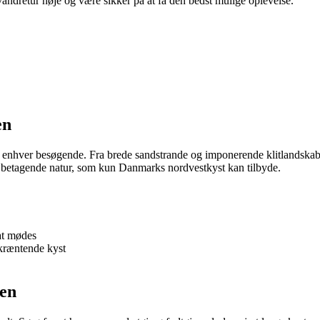
andretur nøje og være sikker på at få den bedst mulige oplevelse.
en
 enhver besøgende. Fra brede sandstrande og imponerende klitlandskabe
en betagende natur, som kun Danmarks nordvestkyst kan tilbyde.
at mødes
kræntende kyst
ien