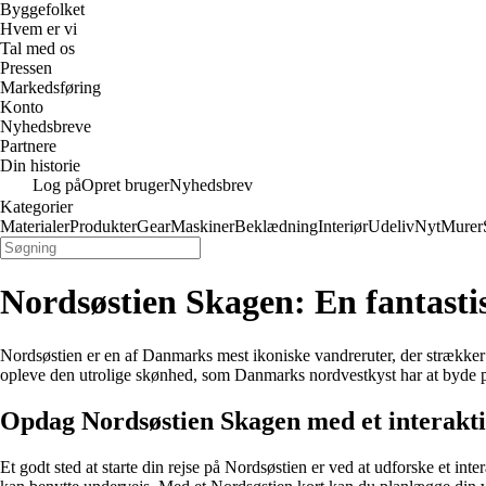
Byggefolket
Hvem er vi
Tal med os
Pressen
Markedsføring
Konto
Nyhedsbreve
Partnere
Din historie
Log på
Opret bruger
Nyhedsbrev
Kategorier
Materialer
Produkter
Gear
Maskiner
Beklædning
Interiør
Udeliv
Nyt
Murer
Nordsøstien Skagen: En fantast
Nordsøstien er en af ​​Danmarks mest ikoniske vandreruter, der strække
opleve den utrolige skønhed, som Danmarks nordvestkyst har at byde på.
Opdag Nordsøstien Skagen med et interakti
Et godt sted at starte din rejse på Nordsøstien er ved at udforske et inte