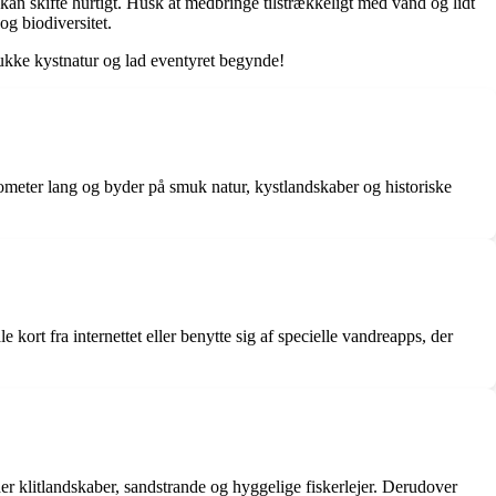
 kan skifte hurtigt. Husk at medbringe tilstrækkeligt med vand og lidt
og biodiversitet.
mukke kystnatur og lad eventyret begynde!
ilometer lang og byder på smuk natur, kystlandskaber og historiske
 kort fra internettet eller benytte sig af specielle vandreapps, der
r klitlandskaber, sandstrande og hyggelige fiskerlejer. Derudover