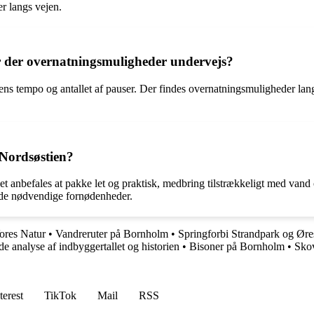
er langs vejen.
er der overnatningsmuligheder undervejs?
 ens tempo og antallet af pauser. Der findes overnatningsmuligheder la
 Nordsøstien?
et anbefales at pakke let og praktisk, medbring tilstrækkeligt med vand
 de nødvendige fornødenheder.
ores Natur
•
Vandreruter på Bornholm
•
Springforbi Strandpark og Øre
 analyse af indbyggertallet og historien
•
Bisoner på Bornholm
•
Sko
terest
TikTok
Mail
RSS