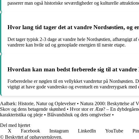
passerer man også historiske seværdigheder og kulturelle attraktion
Hvor lang tid tager det at vandre Nordsøstien, og 
Det tager typisk 2-3 dage at vandre hele Nordsøstien, afhængigt af
vandrere kan hvile ud og genoplade energien til næste etape.
Hvordan kan man bedst forberede sig til at vandre
Forberedelse er nøglen til en vellykket vandretur på Nordsøstien. D
vigtigt at have gode vandresko og eventuelt en vandrerygsæk med
Aalbæk: Historie, Natur og Oplevelser
•
Natura 2000: Beskyttelse af V
Skov og dens betagende skønhed
•
Hvor stor er Ærø? – En dybdegående
karakteristika og pleje
•
Blåvandshuk og dets omgivelser
•
Del med hjertet
X
Facebook
Instagram
LinkedIn
YouTube
Pin
© Beskyttet af ophavsretsloven.