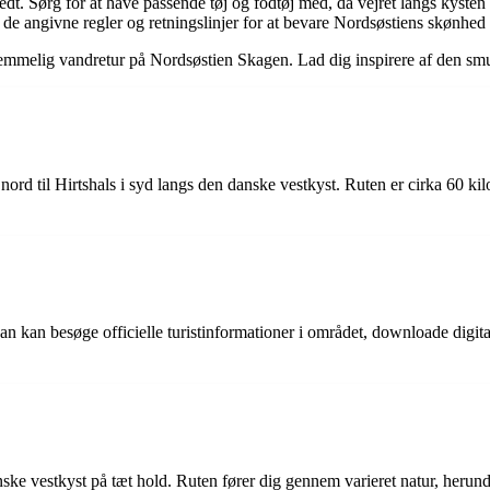
edt. Sørg for at have passende tøj og fodtøj med, da vejret langs kysten
lg de angivne regler og retningslinjer for at bevare Nordsøstiens skønhed 
orglemmelig vandretur på Nordsøstien Skagen. Lad dig inspirere af den s
nord til Hirtshals i syd langs den danske vestkyst. Ruten er cirka 60 k
n kan besøge officielle turistinformationer i området, downloade digitale
ke vestkyst på tæt hold. Ruten fører dig gennem varieret natur, herunde