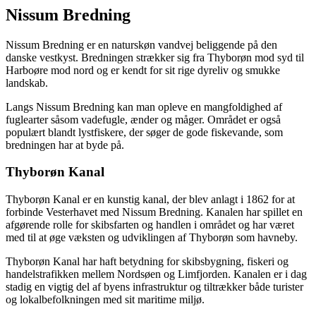
Nissum Bredning
Nissum Bredning er en naturskøn vandvej beliggende på den
danske vestkyst. Bredningen strækker sig fra Thyborøn mod syd til
Harboøre mod nord og er kendt for sit rige dyreliv og smukke
landskab.
Langs Nissum Bredning kan man opleve en mangfoldighed af
fuglearter såsom vadefugle, ænder og måger. Området er også
populært blandt lystfiskere, der søger de gode fiskevande, som
bredningen har at byde på.
Thyborøn Kanal
Thyborøn Kanal er en kunstig kanal, der blev anlagt i 1862 for at
forbinde Vesterhavet med Nissum Bredning. Kanalen har spillet en
afgørende rolle for skibsfarten og handlen i området og har været
med til at øge væksten og udviklingen af Thyborøn som havneby.
Thyborøn Kanal har haft betydning for skibsbygning, fiskeri og
handelstrafikken mellem Nordsøen og Limfjorden. Kanalen er i dag
stadig en vigtig del af byens infrastruktur og tiltrækker både turister
og lokalbefolkningen med sit maritime miljø.