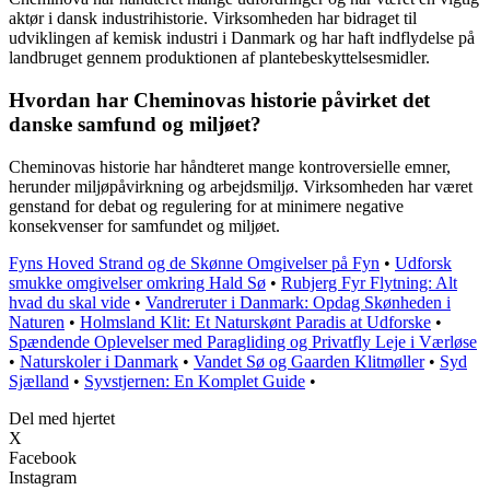
aktør i dansk industrihistorie. Virksomheden har bidraget til
udviklingen af kemisk industri i Danmark og har haft indflydelse på
landbruget gennem produktionen af plantebeskyttelsesmidler.
Hvordan har Cheminovas historie påvirket det
danske samfund og miljøet?
Cheminovas historie har håndteret mange kontroversielle emner,
herunder miljøpåvirkning og arbejdsmiljø. Virksomheden har været
genstand for debat og regulering for at minimere negative
konsekvenser for samfundet og miljøet.
Fyns Hoved Strand og de Skønne Omgivelser på Fyn
•
Udforsk
smukke omgivelser omkring Hald Sø
•
Rubjerg Fyr Flytning: Alt
hvad du skal vide
•
Vandreruter i Danmark: Opdag Skønheden i
Naturen
•
Holmsland Klit: Et Naturskønt Paradis at Udforske
•
Spændende Oplevelser med Paragliding og Privatfly Leje i Værløse
•
Naturskoler i Danmark
•
Vandet Sø og Gaarden Klitmøller
•
Syd
Sjælland
•
Syvstjernen: En Komplet Guide
•
Del med hjertet
X
Facebook
Instagram