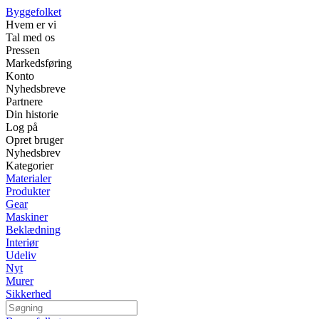
Byggefolket
Hvem er vi
Tal med os
Pressen
Markedsføring
Konto
Nyhedsbreve
Partnere
Din historie
Log på
Opret bruger
Nyhedsbrev
Kategorier
Materialer
Produkter
Gear
Maskiner
Beklædning
Interiør
Udeliv
Nyt
Murer
Sikkerhed