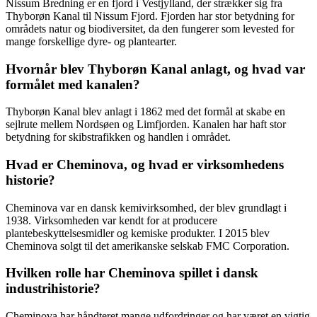
Nissum Bredning er en fjord i Vestjylland, der strækker sig fra
Thyborøn Kanal til Nissum Fjord. Fjorden har stor betydning for
områdets natur og biodiversitet, da den fungerer som levested for
mange forskellige dyre- og plantearter.
Hvornår blev Thyborøn Kanal anlagt, og hvad var
formålet med kanalen?
Thyborøn Kanal blev anlagt i 1862 med det formål at skabe en
sejlrute mellem Nordsøen og Limfjorden. Kanalen har haft stor
betydning for skibstrafikken og handlen i området.
Hvad er Cheminova, og hvad er virksomhedens
historie?
Cheminova var en dansk kemivirksomhed, der blev grundlagt i
1938. Virksomheden var kendt for at producere
plantebeskyttelsesmidler og kemiske produkter. I 2015 blev
Cheminova solgt til det amerikanske selskab FMC Corporation.
Hvilken rolle har Cheminova spillet i dansk
industrihistorie?
Cheminova har håndteret mange udfordringer og har været en vigtig