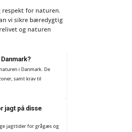
g respekt for naturen.
an vi sikre bæredygtig
relivet og naturen
t i Danmark?
e naturen i Danmark. De
zoner, samt krav til
r jagt på disse
ige jagttider for grågæs og