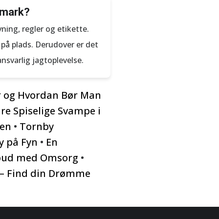
anmark?
ning, regler og etikette.
 på plads. Derudover er det
ansvarlig jagtoplevelse.
r og Hvordan Bør Man
re Spiselige Svampe i
den
•
Tornby
y på Fyn
•
En
lbud med Omsorg
•
g – Find din Drømme