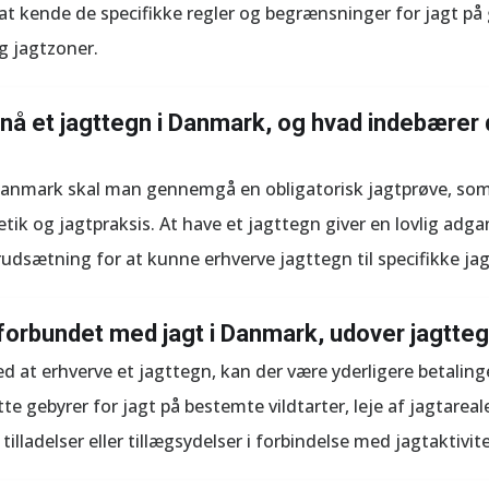
at kende de specifikke regler og begrænsninger for jagt på 
g jagtzoner.
å et jagttegn i Danmark, og hvad indebærer d
 Danmark skal man gennemgå en obligatorisk jagtprøve, so
etik og jagtpraksis. At have et jagttegn giver en lovlig adgan
orudsætning for at kunne erhverve jagttegn til specifikke ja
 forbundet med jagt i Danmark, udover jagtte
 at erhverve et jagttegn, kan der være yderligere betaling
gebyrer for jagt på bestemte vildtarter, leje af jagtarealer
lladelser eller tillægsydelser i forbindelse med jagtaktivite