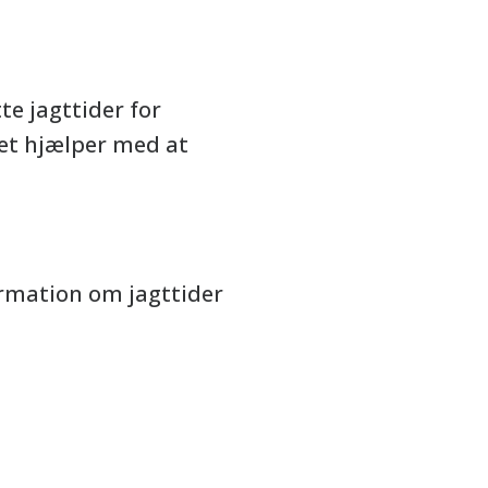
te jagttider for
 det hjælper med at
ormation om jagttider