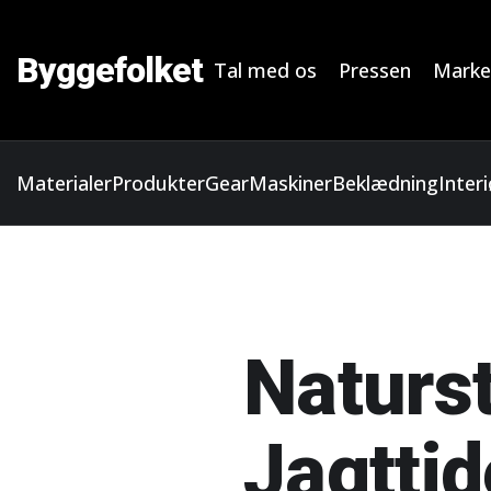
Byggefolket
Tal med os
Pressen
Marke
Materialer
Produkter
Gear
Maskiner
Beklædning
Interi
Naturst
Jagttid