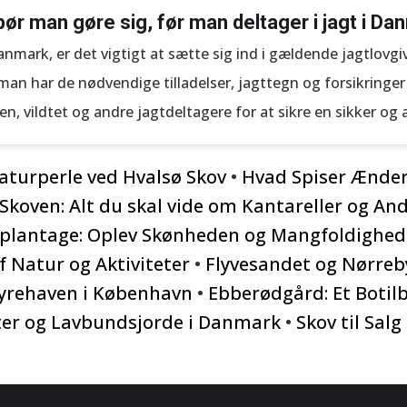
bør man gøre sig, før man deltager i jagt i D
anmark, er det vigtigt at sætte sig ind i gældende jagtlovgiv
 man har de nødvendige tilladelser, jagttegn og forsikringer
en, vildtet og andre jagtdeltagere for at sikre en sikker og 
aturperle ved Hvalsø Skov
•
Hvad Spiser Ænde
Skoven: Alt du skal vide om Kantareller og And
tplantage: Oplev Skønheden og Mangfoldighe
f Natur og Aktiviteter
•
Flyvesandet og Nørreb
Dyrehaven i København
•
Ebberødgård: Et Boti
er og Lavbundsjorde i Danmark
•
Skov til Sal