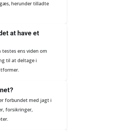
gæs, herunder tilladte
et at have et
m testes ens viden om
g til at deltage i
gtformer.
gnet?
er forbundet med jagt i
, forsikringer,
ter.