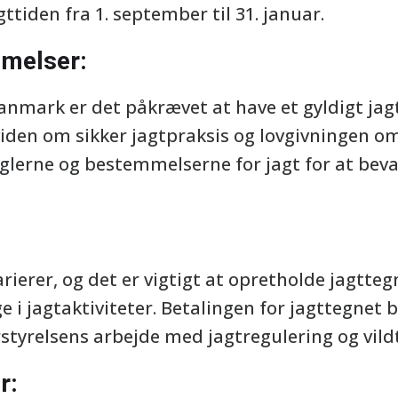
gttiden fra 1. september til 31. januar.
melser:
 Danmark er det påkrævet at have et gyldigt jag
 viden om sikker jagtpraksis og lovgivningen om
reglerne og bestemmelserne for jagt for at bev
arierer, og det er vigtigt at opretholde jagtt
 i jagtaktiviteter. Betalingen for jagttegnet b
styrelsens arbejde med jagtregulering og vildt
r: