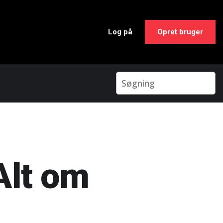
Log på
Opret bruger
Alt om