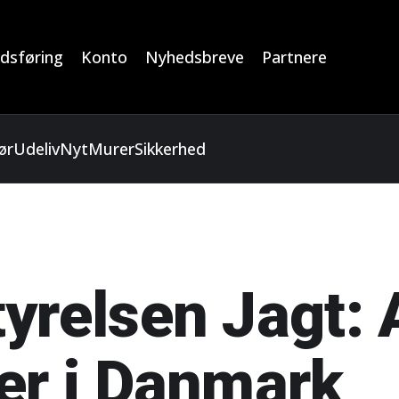
dsføring
Konto
Nyhedsbreve
Partnere
ør
Udeliv
Nyt
Murer
Sikkerhed
yrelsen Jagt: 
er i Danmark