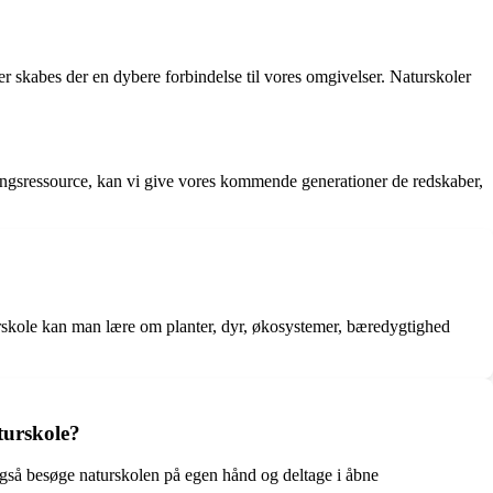
ter skabes der en dybere forbindelse til vores omgivelser. Naturskoler
æringsressource, kan vi give vores kommende generationer de redskaber,
turskole kan man lære om planter, dyr, økosystemer, bæredygtighed
turskole?
 også besøge naturskolen på egen hånd og deltage i åbne