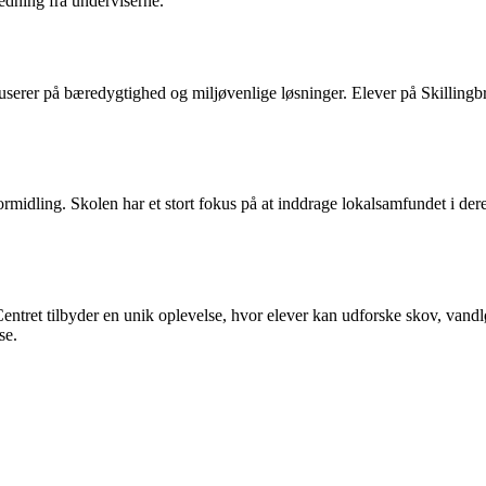
edning fra underviserne.
kuserer på bæredygtighed og miljøvenlige løsninger. Elever på Skilling
idling. Skolen har et stort fokus på at inddrage lokalsamfundet i deres
Centret tilbyder en unik oplevelse, hvor elever kan udforske skov, van
se.