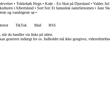
levelser
•
Tokkekøb Hegn
•
Kalø – En Skat på Djursland
•
Valdes Jul
ulturen i Albertslund
•
Sort Sol: Et fantastisk naturfænomen
•
Jane Sko
ste og vandrigeste sø
•
terest
TikTok
Mail
RSS
 når du handler via links på siden.
 kan generere indtægt for os. Indholdet må ikke gengives, videredistribue