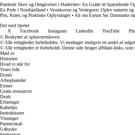
Pamhule Skov og Omgivelser i Haderslev: En Guide til Spændende Op
En Perle i Nordsjælland
•
Vestskoven og Vestegnen: Oplev naturen og k
Pris, Ruter, og Praktiske Oplysninger
•
Alt om Esrum Sø: Danmarks stør
Del med hjertet
X
Facebook
Instagram
LinkedIn
YouTube
Pin
© Beskyttet af ophavsretsloven.
© Alle rettigheder forbeholdes. Vi modtager muligvis en andel af salget,
© Alle rettigheder er forbeholdt. Denne side bruger affiliate-links, som
Mød os
Historien
Hvad vi står for
Vores folk
Donér
Arbejdssteder
Emner
Gratis ressourcer
Deals
Erfaringer
Købetips
Instruktioner
Visninger
Partnerskab
Udbyder
Støttegiver