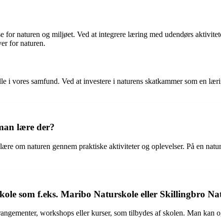
lse for naturen og miljøet. Ved at integrere læring med udendørs aktivite
er for naturen.
spille i vores samfund. Ved at investere i naturens skatkammer som en l
man lære der?
t lære om naturen gennem praktiske aktiviteter og oplevelser. På en na
kole som f.eks. Maribo Naturskole eller Skillingbro Na
 arrangementer, workshops eller kurser, som tilbydes af skolen. Man kan