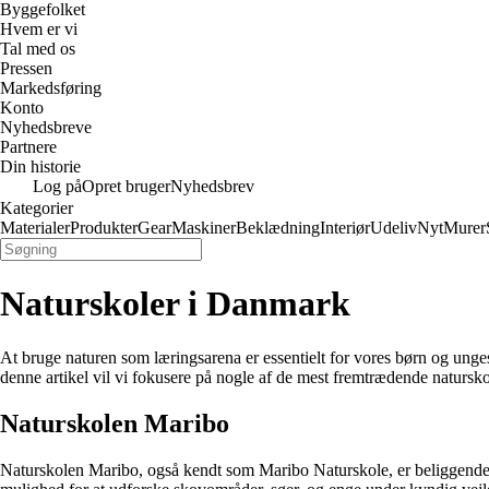
Byggefolket
Hvem er vi
Tal med os
Pressen
Markedsføring
Konto
Nyhedsbreve
Partnere
Din historie
Log på
Opret bruger
Nyhedsbrev
Kategorier
Materialer
Produkter
Gear
Maskiner
Beklædning
Interiør
Udeliv
Nyt
Murer
Naturskoler i Danmark
At bruge naturen som læringsarena er essentielt for vores børn og unges
denne artikel vil vi fokusere på nogle af de mest fremtrædende natur
Naturskolen Maribo
Naturskolen Maribo, også kendt som Maribo Naturskole, er beliggende p