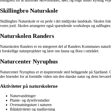
mulighed for at udforske skovområder, søer, og enge under kyndig vejl
Skillingbro Naturskole
Skillingbro Naturskole er en perle i det midtjyske landskab. Skolen fo
vores jord. Skolen arrangerer også spændende workshops og udflugter.
Naturskolen Randers
Naturskolen Randers er en integreret del af Randers Kommunes naturform
i forskellige naturprojekter og lære om fauna og flora i området.
Naturcenter Nyruphus
Naturcenter Nyruphus er et inspirerende sted beliggende på Sjælland. 
der brænder for at formidle viden om den danske natur og dens bevarel
Aktiviteter på naturskolerne
Naturvandringer
Plante- og dyrelivsstudier
Overnatningsture i naturen
Bålaktiviteter og madlavning