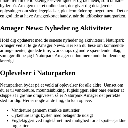
finde frem til de forskellige seværdigheder og faciliteter, som området
byder på. Amageree er et online kort, der giver dig detaljerede
oplysninger om stier, legepladser, picnicområder og meget mere. Det er
en god idé at have Amagerkortet handy, når du udforsker naturparken.
Amager News: Nyheder og Aktiviteter
Hold dig opdateret med de seneste nyheder og aktiviteter i Naturpark
Amager ved at følge Amager News. Her kan du læse om kommende
arrangementer, guidede ture, workshops og andre spændende tiltag,
som gør dit besøg i Naturpark Amager endnu mere underholdende og
lærerigt.
Oplevelser i Naturparken
Naturparken byder på et væld af oplevelser for alle aldre. Uanset om
du er til vandreture, mountainbiking, fuglekiggeri eller bare ønsker at
slappe af i grønne omgivelser, så er Naturpark Amager det perfekte
sted for dig. Her er nogle af de ting, du kan opleve:
Vandreture gennem smukke naturstier
Cykelture langs kysten med betagende udsigt
Fuglekiggeri ved fugletårnet med mulighed for at spotte sjældne
fuglearter