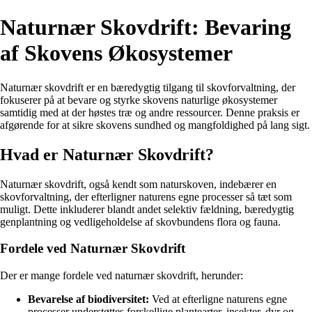
Naturnær Skovdrift: Bevaring
af Skovens Økosystemer
Naturnær skovdrift er en bæredygtig tilgang til skovforvaltning, der
fokuserer på at bevare og styrke skovens naturlige økosystemer
samtidig med at der høstes træ og andre ressourcer. Denne praksis er
afgørende for at sikre skovens sundhed og mangfoldighed på lang sigt.
Hvad er Naturnær Skovdrift?
Naturnær skovdrift, også kendt som naturskoven, indebærer en
skovforvaltning, der efterligner naturens egne processer så tæt som
muligt. Dette inkluderer blandt andet selektiv fældning, bæredygtig
genplantning og vedligeholdelse af skovbundens flora og fauna.
Fordele ved Naturnær Skovdrift
Der er mange fordele ved naturnær skovdrift, herunder:
Bevarelse af biodiversitet:
Ved at efterligne naturens egne
processer understøttes forskellige plantearter, insekter, dyr og