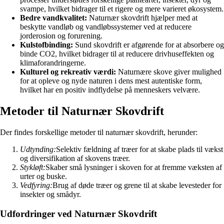
svampe, hvilket bidrager til et rigere og mere varieret økosystem.
Bedre vandkvalitet:
Naturnær skovdrift hjælper med at
beskytte vandløb og vandløbssystemer ved at reducere
jorderosion og forurening.
Kulstofbinding:
Sund skovdrift er afgørende for at absorbere og
binde CO2, hvilket bidrager til at reducere drivhuseffekten og
klimaforandringerne.
Kulturel og rekreativ værdi:
Naturnære skove giver mulighed
for at opleve og nyde naturen i dens mest autentiske form,
hvilket har en positiv indflydelse på menneskers velvære.
Metoder til Naturnær Skovdrift
Der findes forskellige metoder til naturnær skovdrift, herunder:
Udtynding:
Selektiv fældning af træer for at skabe plads til vækst
og diversifikation af skovens træer.
Stykløft:
Skaber små lysninger i skoven for at fremme væksten af
urter og buske.
Vedfyring:
Brug af døde træer og grene til at skabe levesteder for
insekter og smådyr.
Udfordringer ved Naturnær Skovdrift