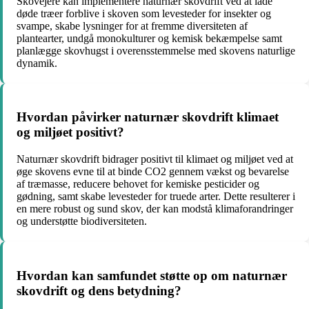
Skovejere kan implementere naturnær skovdrift ved at lade
døde træer forblive i skoven som levesteder for insekter og
svampe, skabe lysninger for at fremme diversiteten af
plantearter, undgå monokulturer og kemisk bekæmpelse samt
planlægge skovhugst i overensstemmelse med skovens naturlige
dynamik.
Hvordan påvirker naturnær skovdrift klimaet
og miljøet positivt?
Naturnær skovdrift bidrager positivt til klimaet og miljøet ved at
øge skovens evne til at binde CO2 gennem vækst og bevarelse
af træmasse, reducere behovet for kemiske pesticider og
gødning, samt skabe levesteder for truede arter. Dette resulterer i
en mere robust og sund skov, der kan modstå klimaforandringer
og understøtte biodiversiteten.
Hvordan kan samfundet støtte op om naturnær
skovdrift og dens betydning?