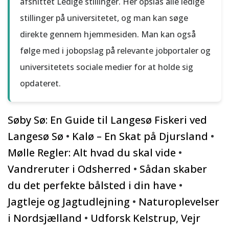
afsnittet Ledige stillinger. Her opslås alle ledige
stillinger på universitetet, og man kan søge
direkte gennem hjemmesiden. Man kan også
følge med i jobopslag på relevante jobportaler og
universitetets sociale medier for at holde sig
opdateret.
Søby Sø: En Guide til Langesø Fiskeri ved
Langesø Sø
•
Kalø – En Skat på Djursland
•
Mølle Regler: Alt hvad du skal vide
•
Vandreruter i Odsherred
•
Sådan skaber
du det perfekte bålsted i din have
•
Jagtleje og Jagtudlejning
•
Naturoplevelser
i Nordsjælland
•
Udforsk Kelstrup, Vejr