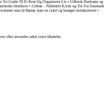
: En Guide Til Et Rent Og Organiseret Liv
•
Udforsk Harboøre og
ørsholm Slotshave
•
Gribsø – Nåletræet Kryds og Tru Fru Danmark
kommer man til Rømø, lejer en cykel og besøger turistkontoret
•
res eller anvendes uden vores tilladelse.