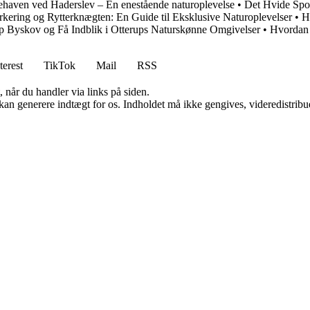
haven ved Haderslev – En enestående naturoplevelse
•
Det Hvide Spor
kering og Rytterknægten: En Guide til Eksklusive Naturoplevelser
•
H
p Byskov og Få Indblik i Otterups Naturskønne Omgivelser
•
Hvordan 
terest
TikTok
Mail
RSS
 når du handler via links på siden.
 kan generere indtægt for os. Indholdet må ikke gengives, videredistribue