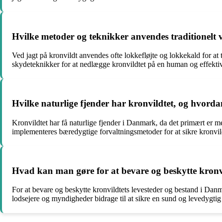
Hvilke metoder og teknikker anvendes traditionelt v
Ved jagt på kronvildt anvendes ofte lokkefløjte og lokkekald for a
skydeteknikker for at nedlægge kronvildtet på en human og effekti
Hvilke naturlige fjender har kronvildtet, og hvord
Kronvildtet har få naturlige fjender i Danmark, da det primært er m
implementeres bæredygtige forvaltningsmetoder for at sikre kronvild
Hvad kan man gøre for at bevare og beskytte kronv
For at bevare og beskytte kronvildtets levesteder og bestand i Dan
lodsejere og myndigheder bidrage til at sikre en sund og levedygtig