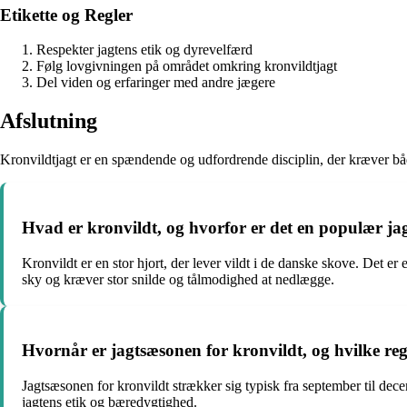
Etikette og Regler
Respekter jagtens etik og dyrevelfærd
Følg lovgivningen på området omkring kronvildtjagt
Del viden og erfaringer med andre jægere
Afslutning
Kronvildtjagt er en spændende og udfordrende disciplin, der kræver bå
Hvad er kronvildt, og hvorfor er det en populær j
Kronvildt er en stor hjort, der lever vildt i de danske skove. Det e
sky og kræver stor snilde og tålmodighed at nedlægge.
Hvornår er jagtsæsonen for kronvildt, og hvilke re
Jagtsæsonen for kronvildt strækker sig typisk fra september til dec
jagtens etik og bæredygtighed.