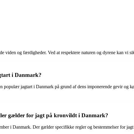
de viden og færdigheder. Ved at respektere naturen og dyrene kan vi s
agtart i Danmark?
r en populær jagtart i Danmark på grund af dens imponerende gevir og kød
gler gælder for jagt på kronvildt i Danmark?
ember i Danmark. Der gælder specifikke regler og bestemmelser for jagt p