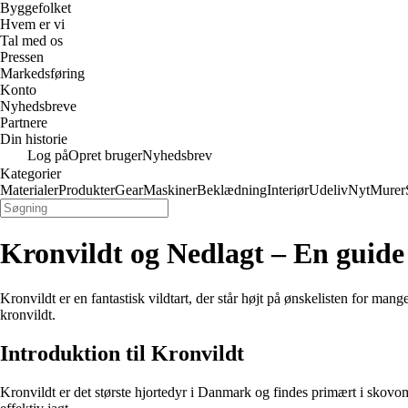
Byggefolket
Hvem er vi
Tal med os
Pressen
Markedsføring
Konto
Nyhedsbreve
Partnere
Din historie
Log på
Opret bruger
Nyhedsbrev
Kategorier
Materialer
Produkter
Gear
Maskiner
Beklædning
Interiør
Udeliv
Nyt
Murer
Kronvildt og Nedlagt – En guide t
Kronvildt er en fantastisk vildtart, der står højt på ønskelisten for man
kronvildt.
Introduktion til Kronvildt
Kronvildt er det største hjortedyr i Danmark og findes primært i skovom