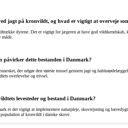
ed jagt på kronvildt, og hvad er vigtigt at overveje s
t tiltrække dyrene. Det er vigtigt for jægeren at have god vildtkendska
v måde.
an påvirker dette bestanden i Danmark?
ennesket, der udgør den største trussel gennem jagt og habitatødelæggels
tets overlevelse og trivsel.
ildtets levesteder og bestand i Danmark?
mark er det vigtigt at implementere naturpleje, skovrejsning og bæredy
 population af kronvildt i danske skove.