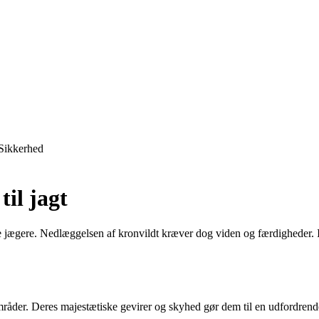
Sikkerhed
il jagt
ge jægere. Nedlæggelsen af kronvildt kræver dog viden og færdigheder. I d
råder. Deres majestætiske gevirer og skyhed gør dem til en udfordrende j