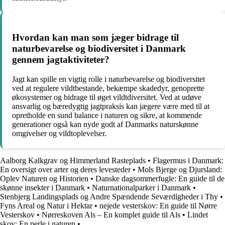
Hvordan kan man som jæger bidrage til
naturbevarelse og biodiversitet i Danmark
gennem jagtaktiviteter?
Jagt kan spille en vigtig rolle i naturbevarelse og biodiversitet
ved at regulere vildtbestande, bekæmpe skadedyr, genoprette
økosystemer og bidrage til øget vildtdiversitet. Ved at udøve
ansvarlig og bæredygtig jagtpraksis kan jægere være med til at
opretholde en sund balance i naturen og sikre, at kommende
generationer også kan nyde godt af Danmarks naturskønne
omgivelser og vildtoplevelser.
Aalborg Kalkgrav og Himmerland Rasteplads
•
Flagermus i Danmark:
En oversigt over arter og deres levesteder
•
Mols Bjerge og Djursland:
Oplev Naturen og Historien
•
Danske dagsommerfugle: En guide til de
skønne insekter i Danmark
•
Naturnationalparker i Danmark
•
Stenbjerg Landingsplads og Andre Spændende Seværdigheder i Thy
•
Fyns Areal og Natur i Hektar
•
nejede vesterskov: En guide til Nørre
Vesterskov
•
Nørreskoven Als – En komplet guide til Als
•
Lindet
skov: En perle i naturen
•