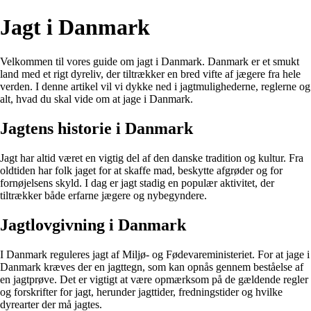
Jagt i Danmark
Velkommen til vores guide om jagt i Danmark. Danmark er et smukt
land med et rigt dyreliv, der tiltrækker en bred vifte af jægere fra hele
verden. I denne artikel vil vi dykke ned i jagtmulighederne, reglerne og
alt, hvad du skal vide om at jage i Danmark.
Jagtens historie i Danmark
Jagt har altid været en vigtig del af den danske tradition og kultur. Fra
oldtiden har folk jaget for at skaffe mad, beskytte afgrøder og for
fornøjelsens skyld. I dag er jagt stadig en populær aktivitet, der
tiltrækker både erfarne jægere og nybegyndere.
Jagtlovgivning i Danmark
I Danmark reguleres jagt af Miljø- og Fødevareministeriet. For at jage i
Danmark kræves der en jagttegn, som kan opnås gennem beståelse af
en jagtprøve. Det er vigtigt at være opmærksom på de gældende regler
og forskrifter for jagt, herunder jagttider, fredningstider og hvilke
dyrearter der må jagtes.