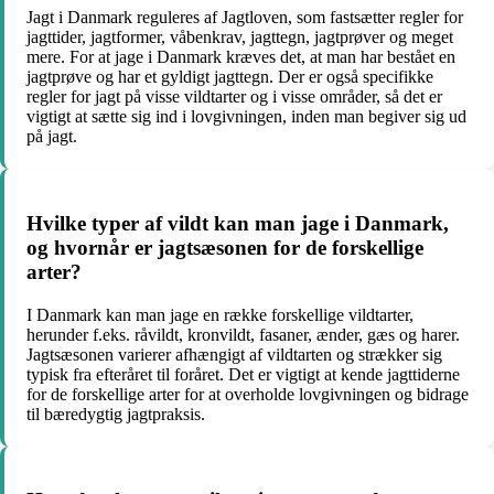
Jagt i Danmark reguleres af Jagtloven, som fastsætter regler for
jagttider, jagtformer, våbenkrav, jagttegn, jagtprøver og meget
mere. For at jage i Danmark kræves det, at man har bestået en
jagtprøve og har et gyldigt jagttegn. Der er også specifikke
regler for jagt på visse vildtarter og i visse områder, så det er
vigtigt at sætte sig ind i lovgivningen, inden man begiver sig ud
på jagt.
Hvilke typer af vildt kan man jage i Danmark,
og hvornår er jagtsæsonen for de forskellige
arter?
I Danmark kan man jage en række forskellige vildtarter,
herunder f.eks. råvildt, kronvildt, fasaner, ænder, gæs og harer.
Jagtsæsonen varierer afhængigt af vildtarten og strækker sig
typisk fra efteråret til foråret. Det er vigtigt at kende jagttiderne
for de forskellige arter for at overholde lovgivningen og bidrage
til bæredygtig jagtpraksis.