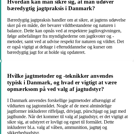
Hvordan kan man sikre sig, at man udøver
bæredygtig jagtpraksis i Danmark?
Bæredygtig jagtpraksis handler om at sikre, at jagtens udøvelse
sker på en måde, der bevarer vildtbestandene og naturen i
balance. Dette kan opnås ved at respektere jagtlovgivningen,
følge anbefalinger fra myndighederne om jagtkvoter og -
metoder, samt ved at udvise respekt for naturen og vildtet. Det
er også vigtigt at deltage i efteruddannelse og kurser om
bæredygtig jagt for at holde sig opdateret.
Hvilke jagtmetoder og -teknikker anvendes
typisk i Danmark, og hvad er vigtigt at være
opmærksom på ved valg af jagtudstyr?
I Danmark anvendes forskellige jagtmetoder afhængigt af
vildtarten og jagtområdet. Nogle af de mest almindelige
jagtformer inkluderer riffeljagt, drivjagt, pürschjagt og jagt med
jagthunde. Når det kommer til valg af jagtudstyr, er det vigtigt at
sikre sig, at udstyret er lovligt og egnet til formålet. Dette
inkluderer bl.a. valg af våben, ammunition, jagttøj og
sikkerhedsudstyr.