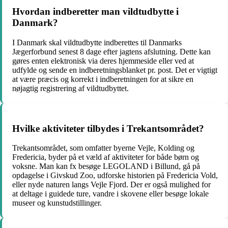
Hvordan indberetter man vildtudbytte i
Danmark?
I Danmark skal vildtudbytte indberettes til Danmarks
Jægerforbund senest 8 dage efter jagtens afslutning. Dette kan
gøres enten elektronisk via deres hjemmeside eller ved at
udfylde og sende en indberetningsblanket pr. post. Det er vigtigt
at være præcis og korrekt i indberetningen for at sikre en
nøjagtig registrering af vildtudbyttet.
Hvilke aktiviteter tilbydes i Trekantsområdet?
Trekantsområdet, som omfatter byerne Vejle, Kolding og
Fredericia, byder på et væld af aktiviteter for både børn og
voksne. Man kan fx besøge LEGOLAND i Billund, gå på
opdagelse i Givskud Zoo, udforske historien på Fredericia Vold,
eller nyde naturen langs Vejle Fjord. Der er også mulighed for
at deltage i guidede ture, vandre i skovene eller besøge lokale
museer og kunstudstillinger.