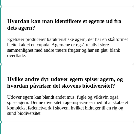
Hvordan kan man identificere et egetræ ud fra
dets agern?
Egetræer producerer karakteristiske agern, der har en skålformet
hætte kaldet en cupula. Agernene er også relativt store
sammenlignet med andre træers frugter og har en glat, blank
overflade.
Hvilke andre dyr udover egern spiser agern, og
hvordan påvirker det skovens biodiversitet?
Udover egern kan blandt andet mus, fugle og vildsvin også
spise agern. Denne diversitet i agernspisere er med til at skabe et
komplekst fødenetværk i skoven, hvilket bidrager til en rig og
sund biodiversitet.