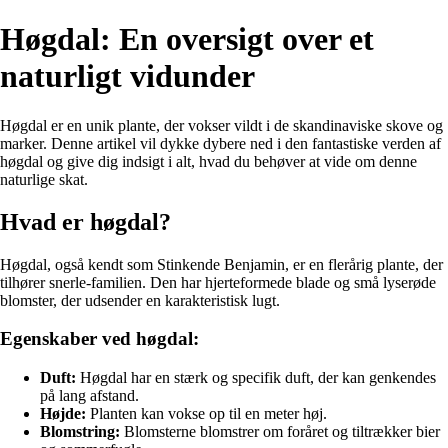
Høgdal: En oversigt over et
naturligt vidunder
Høgdal er en unik plante, der vokser vildt i de skandinaviske skove og
marker. Denne artikel vil dykke dybere ned i den fantastiske verden af
høgdal og give dig indsigt i alt, hvad du behøver at vide om denne
naturlige skat.
Hvad er høgdal?
Høgdal, også kendt som Stinkende Benjamin, er en flerårig plante, der
tilhører snerle-familien. Den har hjerteformede blade og små lyserøde
blomster, der udsender en karakteristisk lugt.
Egenskaber ved høgdal:
Duft:
Høgdal har en stærk og specifik duft, der kan genkendes
på lang afstand.
Højde:
Planten kan vokse op til en meter høj.
Blomstring:
Blomsterne blomstrer om foråret og tiltrækker bier