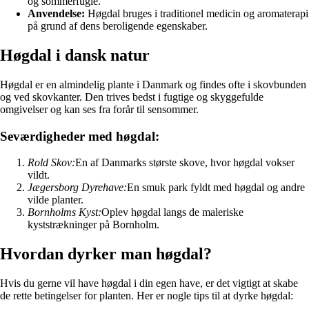
og sommerfugle.
Anvendelse:
Høgdal bruges i traditionel medicin og aromaterapi
på grund af dens beroligende egenskaber.
Høgdal i dansk natur
Høgdal er en almindelig plante i Danmark og findes ofte i skovbunden
og ved skovkanter. Den trives bedst i fugtige og skyggefulde
omgivelser og kan ses fra forår til sensommer.
Seværdigheder med høgdal:
Rold Skov:
En af Danmarks største skove, hvor høgdal vokser
vildt.
Jægersborg Dyrehave:
En smuk park fyldt med høgdal og andre
vilde planter.
Bornholms Kyst:
Oplev høgdal langs de maleriske
kyststrækninger på Bornholm.
Hvordan dyrker man høgdal?
Hvis du gerne vil have høgdal i din egen have, er det vigtigt at skabe
de rette betingelser for planten. Her er nogle tips til at dyrke høgdal: