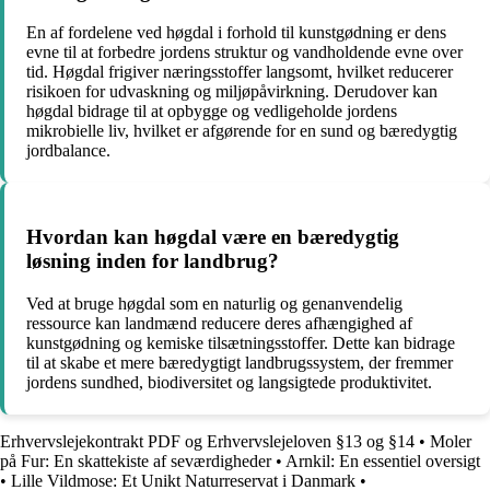
En af fordelene ved høgdal i forhold til kunstgødning er dens
evne til at forbedre jordens struktur og vandholdende evne over
tid. Høgdal frigiver næringsstoffer langsomt, hvilket reducerer
risikoen for udvaskning og miljøpåvirkning. Derudover kan
høgdal bidrage til at opbygge og vedligeholde jordens
mikrobielle liv, hvilket er afgørende for en sund og bæredygtig
jordbalance.
Hvordan kan høgdal være en bæredygtig
løsning inden for landbrug?
Ved at bruge høgdal som en naturlig og genanvendelig
ressource kan landmænd reducere deres afhængighed af
kunstgødning og kemiske tilsætningsstoffer. Dette kan bidrage
til at skabe et mere bæredygtigt landbrugssystem, der fremmer
jordens sundhed, biodiversitet og langsigtede produktivitet.
Erhvervslejekontrakt PDF og Erhvervslejeloven §13 og §14
•
Moler
på Fur: En skattekiste af seværdigheder
•
Arnkil: En essentiel oversigt
•
Lille Vildmose: Et Unikt Naturreservat i Danmark
•