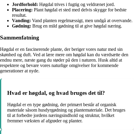
Jordforhold:
Høgdal trives i fugtig og veldrænet jord.
Placering:
Plant høgdal et sted med delvis skygge for bedste
resultat.
Vanding:
Vand planten regelmæssigt, men undgå at overvande.
Gødning:
Brug en mild gødning til at give høgdal næring.
Sammenfatning
Høgdal er en fascinerende plante, der beriger vores natur med sin
skønhed og duft. Ved at lære mere om høgdal kan du værdsætte den
endnu mere, næste gang du støder på den i naturen. Husk altid at
respektere og bevare vores naturlige omgivelser for kommende
generationer at nyde.
Hvad er høgdal, og hvad bruges det til?
Høgdal er en type gødning, der primært består af organisk
materiale såsom husdyrgødning og plantemateriale. Det bruges
til at forbedre jordens næringsindhold og struktur, hvilket
fremmer væksten af afgrøder og planter.