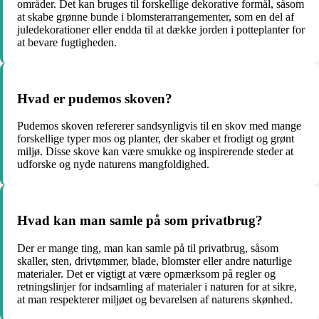
områder. Det kan bruges til forskellige dekorative formål, såsom
at skabe grønne bunde i blomsterarrangementer, som en del af
juledekorationer eller endda til at dække jorden i potteplanter for
at bevare fugtigheden.
Hvad er pudemos skoven?
Pudemos skoven refererer sandsynligvis til en skov med mange
forskellige typer mos og planter, der skaber et frodigt og grønt
miljø. Disse skove kan være smukke og inspirerende steder at
udforske og nyde naturens mangfoldighed.
Hvad kan man samle på som privatbrug?
Der er mange ting, man kan samle på til privatbrug, såsom
skaller, sten, drivtømmer, blade, blomster eller andre naturlige
materialer. Det er vigtigt at være opmærksom på regler og
retningslinjer for indsamling af materialer i naturen for at sikre,
at man respekterer miljøet og bevarelsen af naturens skønhed.