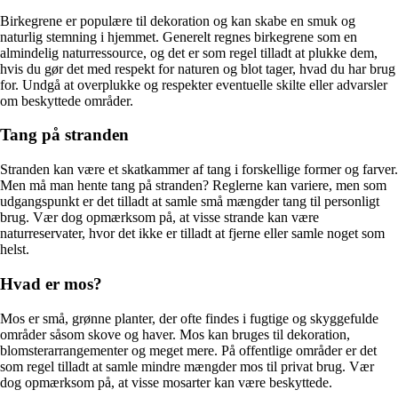
Birkegrene er populære til dekoration og kan skabe en smuk og
naturlig stemning i hjemmet. Generelt regnes birkegrene som en
almindelig naturressource, og det er som regel tilladt at plukke dem,
hvis du gør det med respekt for naturen og blot tager, hvad du har brug
for. Undgå at overplukke og respekter eventuelle skilte eller advarsler
om beskyttede områder.
Tang på stranden
Stranden kan være et skatkammer af tang i forskellige former og farver.
Men må man hente tang på stranden? Reglerne kan variere, men som
udgangspunkt er det tilladt at samle små mængder tang til personligt
brug. Vær dog opmærksom på, at visse strande kan være
naturreservater, hvor det ikke er tilladt at fjerne eller samle noget som
helst.
Hvad er mos?
Mos er små, grønne planter, der ofte findes i fugtige og skyggefulde
områder såsom skove og haver. Mos kan bruges til dekoration,
blomsterarrangementer og meget mere. På offentlige områder er det
som regel tilladt at samle mindre mængder mos til privat brug. Vær
dog opmærksom på, at visse mosarter kan være beskyttede.