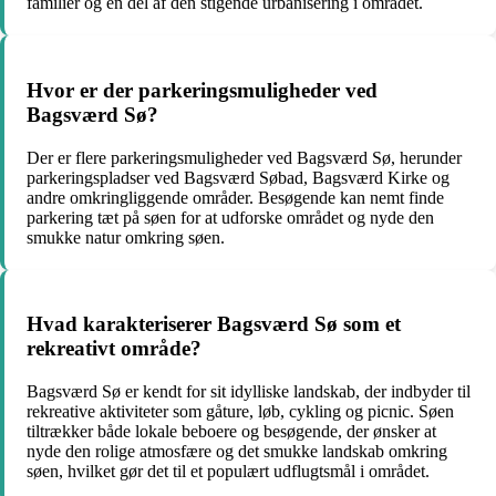
familier og en del af den stigende urbanisering i området.
Hvor er der parkeringsmuligheder ved
Bagsværd Sø?
Der er flere parkeringsmuligheder ved Bagsværd Sø, herunder
parkeringspladser ved Bagsværd Søbad, Bagsværd Kirke og
andre omkringliggende områder. Besøgende kan nemt finde
parkering tæt på søen for at udforske området og nyde den
smukke natur omkring søen.
Hvad karakteriserer Bagsværd Sø som et
rekreativt område?
Bagsværd Sø er kendt for sit idylliske landskab, der indbyder til
rekreative aktiviteter som gåture, løb, cykling og picnic. Søen
tiltrækker både lokale beboere og besøgende, der ønsker at
nyde den rolige atmosfære og det smukke landskab omkring
søen, hvilket gør det til et populært udflugtsmål i området.