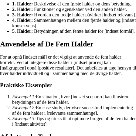
1. Halder:
Beskrivelse af den første halder og dens betydning.
2. Halder:
Funktioner og egenskaber ved den anden halder.
3. Halder:
Hvordan den tredje halder påvirker [indsæt relevans].
4. Halder:
Sammenhængen mellem den fjerde halder og [indsæt
konsekvens].
5. Halder:
Betydningen af den femte halder for [indsæt formål].
Anvendelse af De Fem Halder
For at opnå [indsæt mål] er det vigtigt at anvende de fem halder
korrekt. Ved at integrere disse halder i [indsæt proces] kan
[målgruppen] opnå [positive resultater]. Det anbefales at tage hensyn til
hver halder individuelt og i sammenhæng med de øvrige halder.
Praktiske Eksempler
Eksempel 1:
En situation, hvor [indsæt scenario] kan illustrere
betydningen af de fem halder.
Eksempel 2:
En case study, der viser succesfuld implementering
af de fem halder i [relevante sammenhænge].
Eksempel 3:
Tips og tricks til at optimere brugen af de fem halder
i [indsæt aktivitet].