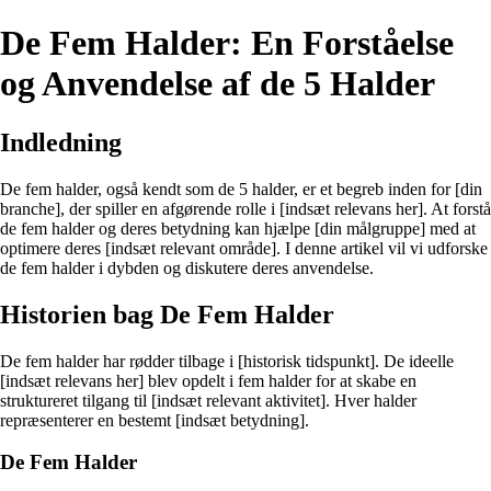
De Fem Halder: En Forståelse
og Anvendelse af de 5 Halder
Indledning
De fem halder, også kendt som de 5 halder, er et begreb inden for [din
branche], der spiller en afgørende rolle i [indsæt relevans her]. At forstå
de fem halder og deres betydning kan hjælpe [din målgruppe] med at
optimere deres [indsæt relevant område]. I denne artikel vil vi udforske
de fem halder i dybden og diskutere deres anvendelse.
Historien bag De Fem Halder
De fem halder har rødder tilbage i [historisk tidspunkt]. De ideelle
[indsæt relevans her] blev opdelt i fem halder for at skabe en
struktureret tilgang til [indsæt relevant aktivitet]. Hver halder
repræsenterer en bestemt [indsæt betydning].
De Fem Halder