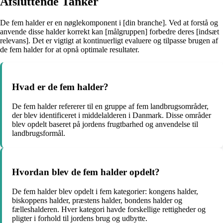
Afsluttende Tanker
De fem halder er en nøglekomponent i [din branche]. Ved at forstå og
anvende disse halder korrekt kan [målgruppen] forbedre deres [indsæt
relevans]. Det er vigtigt at kontinuerligt evaluere og tilpasse brugen af
de fem halder for at opnå optimale resultater.
Hvad er de fem halder?
De fem halder refererer til en gruppe af fem landbrugsområder,
der blev identificeret i middelalderen i Danmark. Disse områder
blev opdelt baseret på jordens frugtbarhed og anvendelse til
landbrugsformål.
Hvordan blev de fem halder opdelt?
De fem halder blev opdelt i fem kategorier: kongens halder,
biskoppens halder, præstens halder, bondens halder og
fælleshalderen. Hver kategori havde forskellige rettigheder og
pligter i forhold til jordens brug og udbytte.