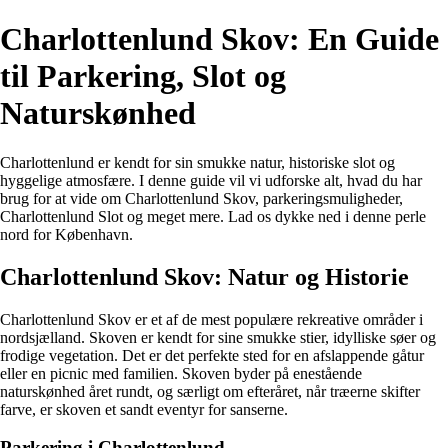
Charlottenlund Skov: En Guide
til Parkering, Slot og
Naturskønhed
Charlottenlund er kendt for sin smukke natur, historiske slot og
hyggelige atmosfære. I denne guide vil vi udforske alt, hvad du har
brug for at vide om Charlottenlund Skov, parkeringsmuligheder,
Charlottenlund Slot og meget mere. Lad os dykke ned i denne perle
nord for København.
Charlottenlund Skov: Natur og Historie
Charlottenlund Skov er et af de mest populære rekreative områder i
nordsjælland. Skoven er kendt for sine smukke stier, idylliske søer og
frodige vegetation. Det er det perfekte sted for en afslappende gåtur
eller en picnic med familien. Skoven byder på enestående
naturskønhed året rundt, og særligt om efteråret, når træerne skifter
farve, er skoven et sandt eventyr for sanserne.
Parkering i Charlottenlund