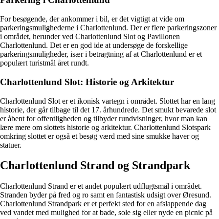
For besøgende, der ankommer i bil, er det vigtigt at vide om
parkeringsmulighederne i Charlottenlund. Der er flere parkeringszoner
i området, herunder ved Charlottenlund Slot og Pavillonen
Charlottenlund. Det er en god ide at undersøge de forskellige
parkeringsmuligheder, især i betragtning af at Charlottenlund er et
populært turistmål året rundt.
Charlottenlund Slot: Historie og Arkitektur
Charlottenlund Slot er et ikonisk vartegn i området. Slottet har en lang
historie, der går tilbage til det 17. århundrede. Det smukt bevarede slot
er åbent for offentligheden og tilbyder rundvisninger, hvor man kan
lære mere om slottets historie og arkitektur. Charlottenlund Slotspark
omkring slottet er også et besøg værd med sine smukke haver og
statuer.
Charlottenlund Strand og Strandpark
Charlottenlund Strand er et andet populært udflugtsmål i området.
Stranden byder på fred og ro samt en fantastisk udsigt over Øresund.
Charlottenlund Strandpark er et perfekt sted for en afslappende dag
ved vandet med mulighed for at bade, sole sig eller nyde en picnic på