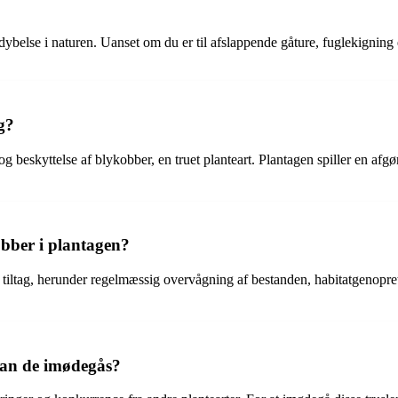
ybelse i naturen. Uanset om du er til afslappende gåture, fuglekigning e
g?
 beskyttelse af blykobber, en truet planteart. Plantagen spiller en afgøre
obber i plantagen?
e tiltag, herunder regelmæssig overvågning af bestanden, habitatgenopr
 kan de imødegås?