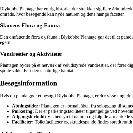
Blykobbe Plantage har en rig historie, der strækker sig flere århundrede
område, hvor besøgende kan nyde naturen og dens mange facetter.
Skovens Flora og Fauna
Den omfattende flora og fauna i Blykobbe Plantage gør det til et paradi
egern.
Vandrestier og Aktiviteter
Plantagen byder på et netværk af veludstyrede vandrestier, der fører 
spotte vilde dyr i deres naturlige habitat.
Besøgsinformation
Hvis du planlægger et besøg i Blykobbe Plantage, er der visse ting, du 
Åbningstider:
Plantagen er normalt åben fra solopgang til solne
Parkering:
Der er parkeringsfaciliteter tilgængelige ved hovedi
Adgangsforhold:
Vis hensyn til naturen og følg de afmærkede st
Faciliteter:
Toiletfaciliteter og skraldespande findes spredt run