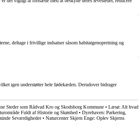
r det vigtigt at fortsætte med at beskytte deres levesteder, reducere
erne, deltage i frivillige indsatser såsom habitatgenopretning og
hvilket igen understøtter hele fødekæden. Derudover bidrager
nne Steder som Rådvad Kro og Skodsborg Kommune
•
Læsø: Alt hvad
urområde Fuldt af Historie og Skønhed
•
Dyrehaven: Parkering,
sminde Seværdigheder
•
Naturcenter Skjern Enge: Oplev Skjerns