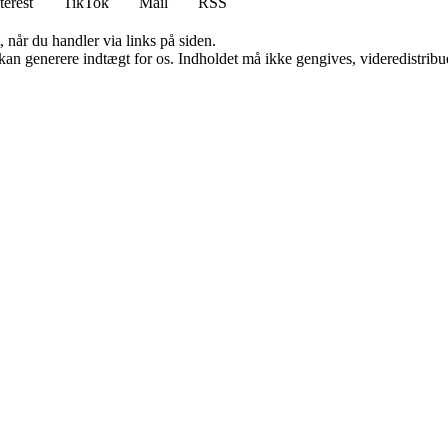
terest
TikTok
Mail
RSS
 når du handler via links på siden.
 kan generere indtægt for os. Indholdet må ikke gengives, videredistribue