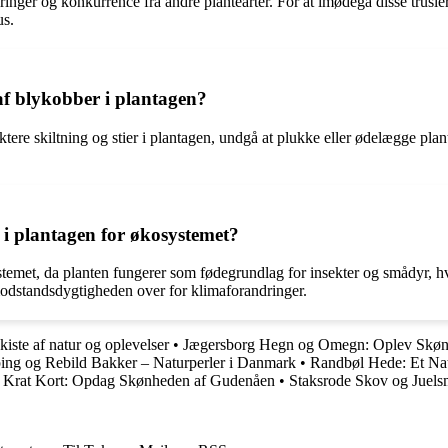
nger og konkurrence fra andre plantearter. For at imødegå disse trusler e
us.
af blykobber i plantagen?
tere skiltning og stier i plantagen, undgå at plukke eller ødelægge plant
r i plantagen for økosystemet?
ystemet, da planten fungerer som fødegrundlag for insekter og smådyr, 
modstandsdygtigheden over for klimaforandringer.
iste af natur og oplevelser
•
Jægersborg Hegn og Omegn: Oplev Skø
ing og Rebild Bakker – Naturperler i Danmark
•
Randbøl Hede: Et Nat
 Krat Kort: Opdag Skønheden af Gudenåen
•
Staksrode Skov og Juel