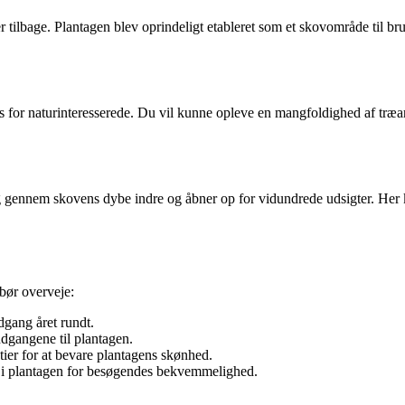
r tilbage. Plantagen blev oprindeligt etableret som et skovområde til bru
s for naturinteresserede. Du vil kunne opleve en mangfoldighed af træart
dig gennem skovens dybe indre og åbner op for vidundrede udsigter. Her
bør overveje:
dgang året rundt.
ndgangene til plantagen.
ier for at bevare plantagens skønhed.
dt i plantagen for besøgendes bekvemmelighed.