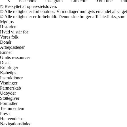
X
Facebook
Instagram
LinkedIn
YouTube
Pin
© Beskyttet af ophavsretsloven.
© Alle rettigheder forbeholdes. Vi modtager muligvis en andel af salget,
© Alle rettigheder er forbeholdt. Denne side bruger affiliate-links, som
Mød os
Historien
Hvad vi står for
Vores folk
Donér
Arbejdssteder
Emner
Gratis ressourcer
Deals
Erfaringer
Købetips
Instruktioner
Visninger
Partnerskab
Udbyder
Støttegiver
Formidler
Teammedlem
Presse
Henvendelse
Navigationslinks