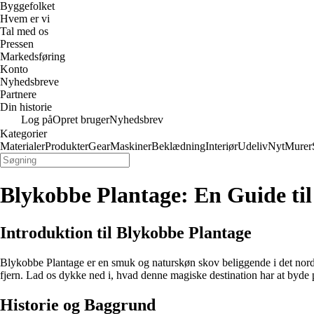
Byggefolket
Hvem er vi
Tal med os
Pressen
Markedsføring
Konto
Nyhedsbreve
Partnere
Din historie
Log på
Opret bruger
Nyhedsbrev
Kategorier
Materialer
Produkter
Gear
Maskiner
Beklædning
Interiør
Udeliv
Nyt
Murer
Blykobbe Plantage: En Guide ti
Introduktion til Blykobbe Plantage
Blykobbe Plantage er en smuk og naturskøn skov beliggende i det nordlig
fjern. Lad os dykke ned i, hvad denne magiske destination har at byde 
Historie og Baggrund