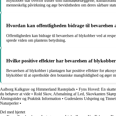
Blykobber står overfor trusler som habitatødelæggelse, klimaforandri
menneskelig påvirkning og øge bevidstheden om deres sårbare stat
Hvordan kan offentligheden bidrage til bevarelsen 
Offentligheden kan bidrage til bevarelsen af blykobber ved at respek
sprede viden om plantens betydning.
Hvilke positive effekter har bevarelsen af blykobbe
Bevarelsen af blykobber i plantagen har positive effekter for økos
blykobber til at opretholde den botaniske mangfoldighed og øger 
Aalborg Kalkgrav og Himmerland Rasteplads
•
Fyns Hoved: En skattek
du behøver at vide
•
Rold Skov, Afsmalning af Led, Skovkanten Skørp
Åbningstider og Praktisk Information
•
Gudenåens Udspring og Tinnet
Naturperler
•
Del med hjertet