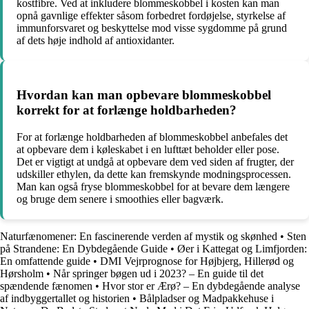
kostfibre. Ved at inkludere blommeskobbel i kosten kan man
opnå gavnlige effekter såsom forbedret fordøjelse, styrkelse af
immunforsvaret og beskyttelse mod visse sygdomme på grund
af dets høje indhold af antioxidanter.
Hvordan kan man opbevare blommeskobbel
korrekt for at forlænge holdbarheden?
For at forlænge holdbarheden af blommeskobbel anbefales det
at opbevare dem i køleskabet i en lufttæt beholder eller pose.
Det er vigtigt at undgå at opbevare dem ved siden af frugter, der
udskiller ethylen, da dette kan fremskynde modningsprocessen.
Man kan også fryse blommeskobbel for at bevare dem længere
og bruge dem senere i smoothies eller bagværk.
Naturfænomener: En fascinerende verden af mystik og skønhed
•
Sten
på Strandene: En Dybdegående Guide
•
Øer i Kattegat og Limfjorden:
En omfattende guide
•
DMI Vejrprognose for Højbjerg, Hillerød og
Hørsholm
•
Når springer bøgen ud i 2023? – En guide til det
spændende fænomen
•
Hvor stor er Ærø? – En dybdegående analyse
af indbyggertallet og historien
•
Bålpladser og Madpakkehuse i