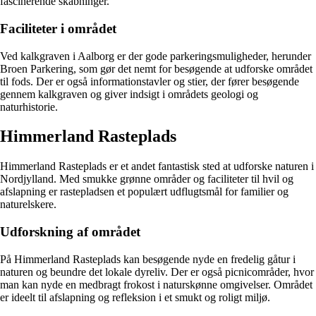
fascinerende skabninger.
Faciliteter i området
Ved kalkgraven i Aalborg er der gode parkeringsmuligheder, herunder
Broen Parkering, som gør det nemt for besøgende at udforske området
til fods. Der er også informationstavler og stier, der fører besøgende
gennem kalkgraven og giver indsigt i områdets geologi og
naturhistorie.
Himmerland Rasteplads
Himmerland Rasteplads er et andet fantastisk sted at udforske naturen i
Nordjylland. Med smukke grønne områder og faciliteter til hvil og
afslapning er rastepladsen et populært udflugtsmål for familier og
naturelskere.
Udforskning af området
På Himmerland Rasteplads kan besøgende nyde en fredelig gåtur i
naturen og beundre det lokale dyreliv. Der er også picnicområder, hvor
man kan nyde en medbragt frokost i naturskønne omgivelser. Området
er ideelt til afslapning og refleksion i et smukt og roligt miljø.