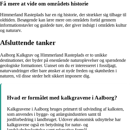
Få mere at vide om områdets historie
Himmerland Rasteplads har en rig historie, der strækker sig tilbage til
oldtiden. Besøgende kan lære mere om områdets fortid gennem
informationstavler og guidede ture, der giver indsigt i områdets kultur
og naturarv.
Afsluttende tanker
Aalborg Kalkgrav og Himmerland Rasteplads er to unikke
destinationer, der byder på enestående naturoplevelser og spændende
geologiske formationer. Uanset om du er interesseret i fossiljagt,
naturvandringer eller bare ønsker at nyde freden og skønheden i
naturen, vil disse steder helt sikkert imponere dig.
Hvad er formålet med kalkgravene i Aalborg?
Kalkgravene i Aalborg bruges primært til udvinding af kalksten,
som anvendes i bygge- og anlægsindustrien samt til
jordforbedring i landbruget. Udover økonomisk udnyttelse har
kalkgravene også en betydning for natur- og
landskabsbeskyttelse samt rekreative formål.